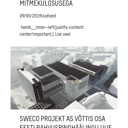
MITMEKÜLGSUSEGA
09/05/2019
Uudised
.fwmb__inner–left{justify-content:
center!important;}
Loe veel
SWECO PROJEKT AS VÕTTIS OSA
EESTI RAHVUSRINGHÄÄLINGU UUE