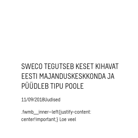
SWECO TEGUTSEB KESET KIHAVAT
EESTI MAJANDUSKESKKONDA JA
PÜÜDLEB TIPU POOLE
11/09/2018
Uudised
.fwmb__inner–left{justify-content:
center!important;}
Loe veel