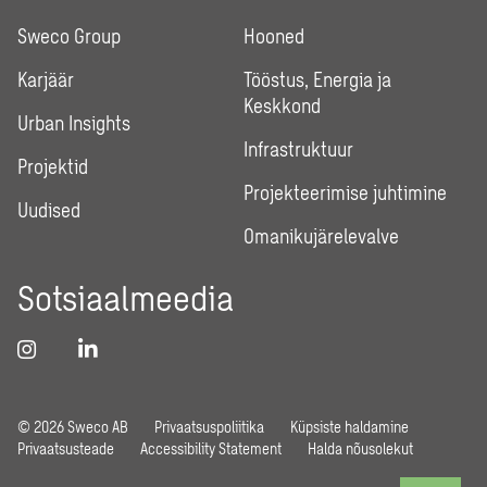
Sweco Group
Hooned
Karjäär
Tööstus, Energia ja
Keskkond
Urban Insights
Infrastruktuur
Projektid
Projekteerimise juhtimine
Uudised
Omanikujärelevalve
Sotsiaalmeedia
© 2026 Sweco AB
Privaatsuspoliitika
Küpsiste haldamine
Privaatsusteade
Accessibility Statement
Halda nõusolekut