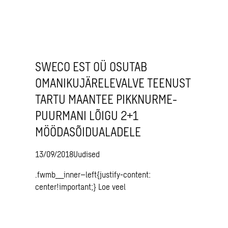
SWECO EST OÜ OSUTAB
OMANIKUJÄRELEVALVE TEENUST
TARTU MAANTEE PIKKNURME-
PUURMANI LÕIGU 2+1
MÖÖDASÕIDUALADELE
13/09/2018
Uudised
.fwmb__inner–left{justify-content:
center!important;}
Loe veel