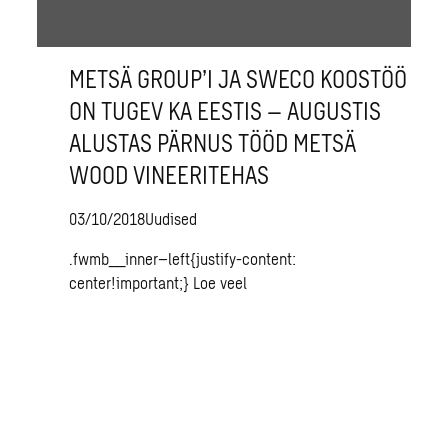
METSÄ GROUP’I JA SWECO KOOSTÖÖ
ON TUGEV KA EESTIS – AUGUSTIS
ALUSTAS PÄRNUS TÖÖD METSÄ
WOOD VINEERITEHAS
03/10/2018
Uudised
.fwmb__inner–left{justify-content:
center!important;}
Loe veel