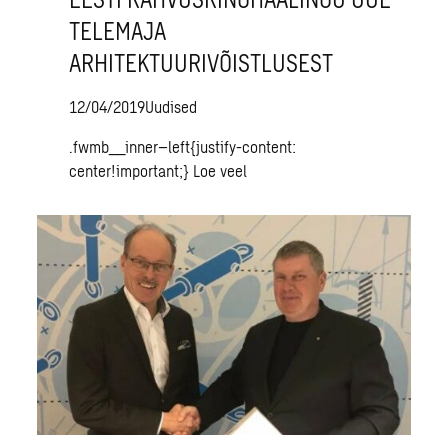
TELEMAJA
ARHITEKTUURIVÕISTLUSEST
12/04/2019
Uudised
.fwmb__inner–left{justify-content:
center!important;}
Loe veel