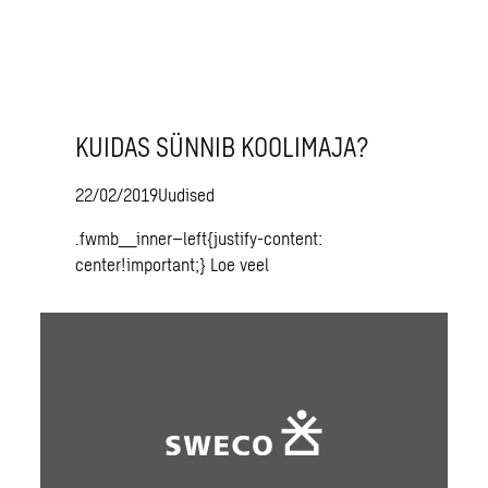
KUIDAS SÜNNIB KOOLIMAJA?
22/02/2019
Uudised
.fwmb__inner–left{justify-content:
center!important;}
Loe veel