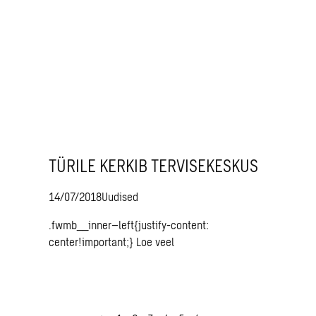
TÜRILE KERKIB TERVISEKESKUS
14/07/2018
Uudised
.fwmb__inner–left{justify-content:
center!important;}
Loe veel