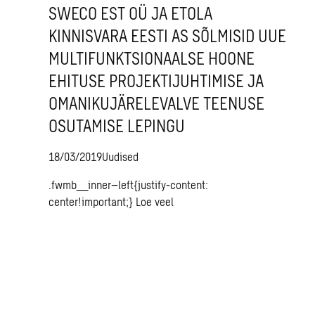
SWECO EST OÜ JA ETOLA
KINNISVARA EESTI AS SÕLMISID UUE
MULTIFUNKTSIONAALSE HOONE
EHITUSE PROJEKTIJUHTIMISE JA
OMANIKUJÄRELEVALVE TEENUSE
OSUTAMISE LEPINGU
18/03/2019
Uudised
.fwmb__inner–left{justify-content:
center!important;}
Loe veel