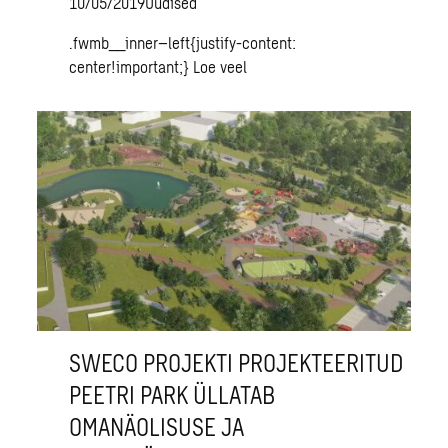
10/05/2019
Uudised
.fwmb__inner–left{justify-content:
center!important;}
Loe veel
SWECO PROJEKTI PROJEKTEERITUD
PEETRI PARK ÜLLATAB
OMANÄOLISUSE JA