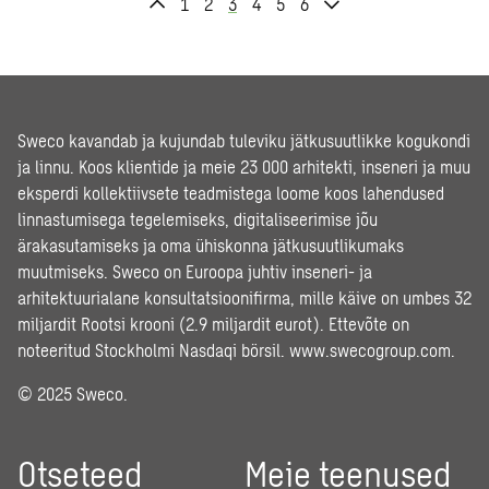
1
2
3
4
5
6
Sweco kavandab ja kujundab tuleviku jätkusuutlikke kogukondi
ja linnu. Koos klientide ja meie 23 000 arhitekti, inseneri ja muu
eksperdi kollektiivsete teadmistega loome koos lahendused
linnastumisega tegelemiseks, digitaliseerimise jõu
ärakasutamiseks ja oma ühiskonna jätkusuutlikumaks
muutmiseks. Sweco on Euroopa juhtiv inseneri- ja
arhitektuurialane konsultatsioonifirma, mille käive on umbes 32
miljardit Rootsi krooni (2.9 miljardit eurot). Ettevõte on
noteeritud Stockholmi Nasdaqi börsil.
www.swecogroup.com
.
© 2025 Sweco.
Otseteed
Meie teenused