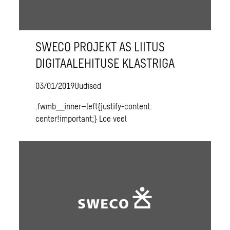
SWECO PROJEKT AS LIITUS
DIGITAALEHITUSE KLASTRIGA
03/01/2019
Uudised
.fwmb__inner–left{justify-content:
center!important;}
Loe veel