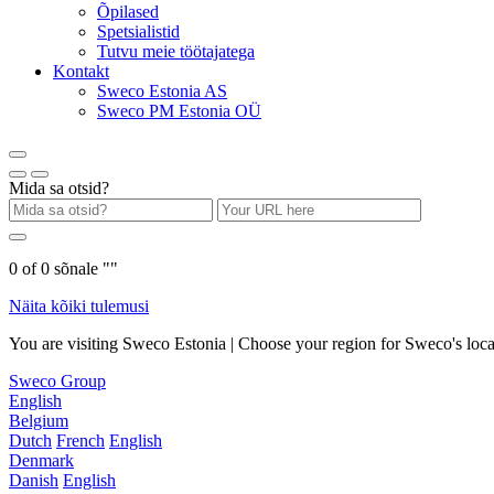
Õpilased
Spetsialistid
Tutvu meie töötajatega
Kontakt
Sweco Estonia AS
Sweco PM Estonia OÜ
Mida sa otsid?
0
of
0
sõnale "
"
Näita kõiki tulemusi
You are visiting Sweco Estonia | Choose your region for Sweco's loca
Sweco Group
English
Belgium
Dutch
French
English
Denmark
Danish
English