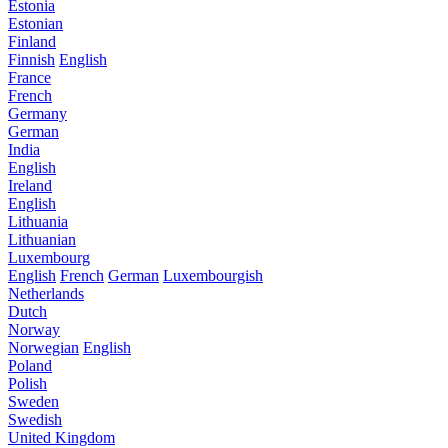
Estonia
Estonian
Finland
Finnish
English
France
French
Germany
German
India
English
Ireland
English
Lithuania
Lithuanian
Luxembourg
English
French
German
Luxembourgish
Netherlands
Dutch
Norway
Norwegian
English
Poland
Polish
Sweden
Swedish
United Kingdom