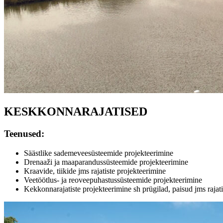
KESKKONNARAJATISED
Teenused:
Säästlike sademeveesüsteemide projekteerimine
Drenaaži ja maaparandussüsteemide projekteerimine
Kraavide, tiikide jms rajatiste projekteerimine
Veetöötlus- ja reoveepuhastussüsteemide projekteerimine
Kekkonnarajatiste projekteerimine sh prügilad, paisud jms rajat