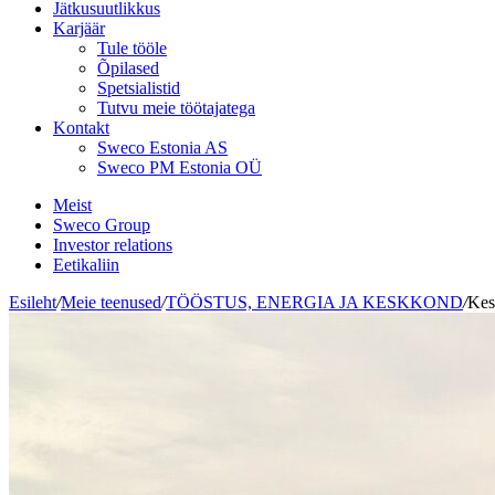
Jätkusuutlikkus
Karjäär
Tule tööle
Õpilased
Spetsialistid
Tutvu meie töötajatega
Kontakt
Sweco Estonia AS
Sweco PM Estonia OÜ
Meist
Sweco Group
Investor relations
Eetikaliin
Esileht
/
Meie teenused
/
TÖÖSTUS, ENERGIA JA KESKKOND
/
Kes