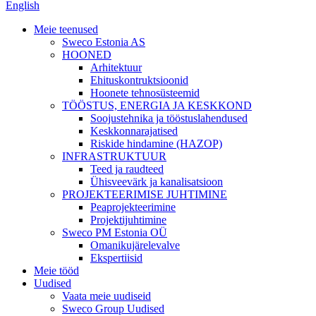
English
Meie teenused
Sweco Estonia AS
HOONED
Arhitektuur
Ehituskontruktsioonid
Hoonete tehnosüsteemid
TÖÖSTUS, ENERGIA JA KESKKOND
Soojustehnika ja tööstuslahendused
Keskkonnarajatised
Riskide hindamine (HAZOP)
INFRASTRUKTUUR
Teed ja raudteed
Ühisveevärk ja kanalisatsioon
PROJEKTEERIMISE JUHTIMINE
Peaprojekteerimine
Projektijuhtimine
Sweco PM Estonia OÜ
Omanikujärelevalve
Ekspertiisid
Meie tööd
Uudised
Vaata meie uudiseid
Sweco Group Uudised