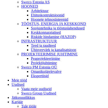
Sweco Estonia AS
HOONED
Arhitektuur
Ehituskontruktsioonid
Hoonete tehnosüsteemid
TÖÖSTUS, ENERGIA JA KESKKOND
Soojustehnika ja tööstuslahendused
Keskkonnarajatised
Riskide hindamine (HAZOP)
INFRASTRUKTUUR
Teed ja raudteed
Ühisveevärk ja kanalisatsioon
PROJEKTEERIMISE JUHTIMINE
Peaprojekteerimine
Projektijuhtimine
Sweco PM Estonia OÜ
Omanikujärelevalve
Ekspertiisid
Meie tööd
Uudised
Vaata meie uudiseid
Sweco Group Uudised
Jätkusuutlikkus
Karjäär
Tule tööle