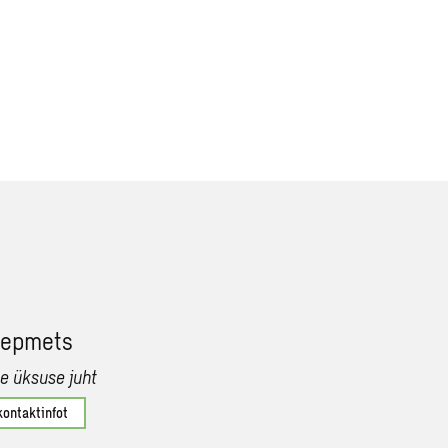
 Lepmets
e üksuse juht
kontaktinfot