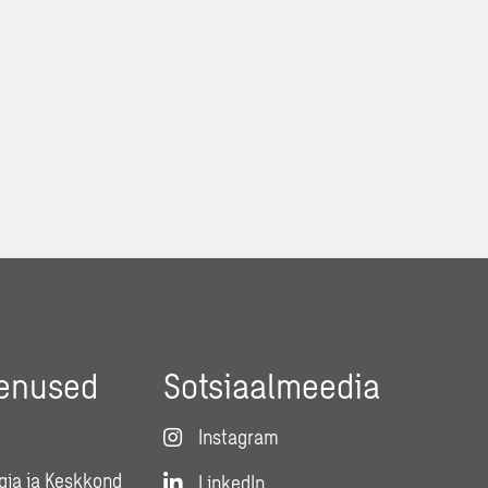
eenused
Sotsiaalmeedia
Instagram
gia ja Keskkond
LinkedIn