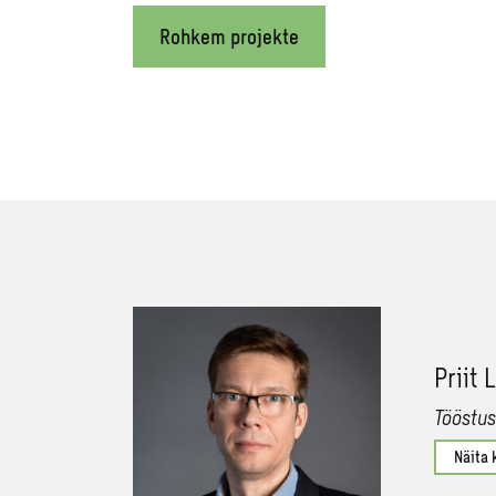
Rohkem projekte
Priit
Tööstus
Näita 