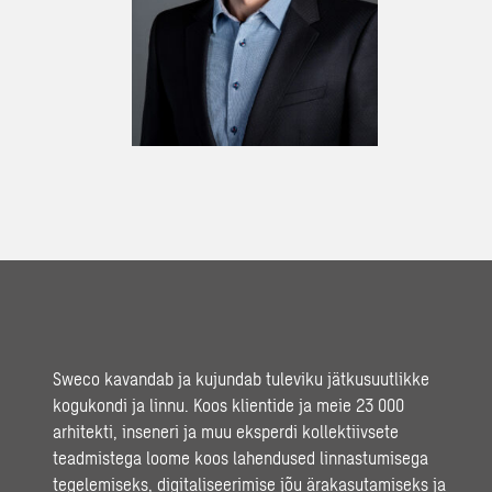
Sweco kavandab ja kujundab tuleviku jätkusuutlikke
kogukondi ja linnu. Koos klientide ja meie 23 000
arhitekti, inseneri ja muu eksperdi kollektiivsete
teadmistega loome koos lahendused linnastumisega
tegelemiseks, digitaliseerimise jõu ärakasutamiseks ja