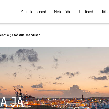
Meie teenused
Meie tööd
Uudised
Jätk
tehnika ja tööstuslahendused
A JA