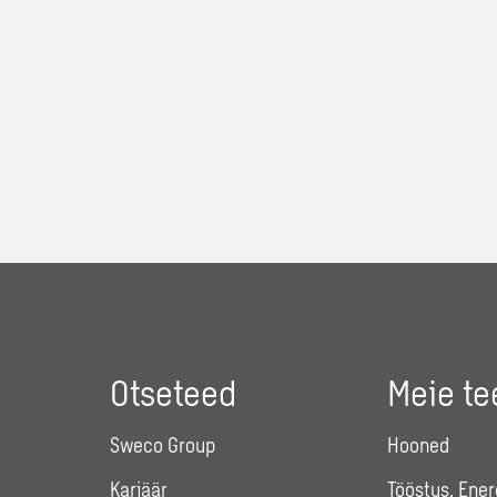
Otseteed
Meie t
Sweco Group
Hooned
Karjäär
Tööstus, Ener