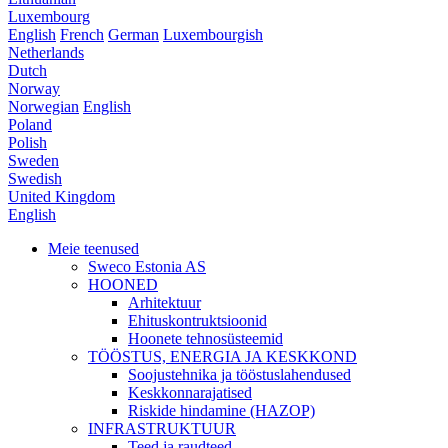
Luxembourg
English
French
German
Luxembourgish
Netherlands
Dutch
Norway
Norwegian
English
Poland
Polish
Sweden
Swedish
United Kingdom
English
Meie teenused
Sweco Estonia AS
HOONED
Arhitektuur
Ehituskontruktsioonid
Hoonete tehnosüsteemid
TÖÖSTUS, ENERGIA JA KESKKOND
Soojustehnika ja tööstuslahendused
Keskkonnarajatised
Riskide hindamine (HAZOP)
INFRASTRUKTUUR
Teed ja raudteed