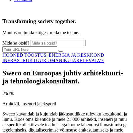
Transforming society together.
Muutus on tunda kõiges, mida me teeme.
Mida sa otsid?
HOONED
TÖÖSTUS, ENERGIA JA
KESKKOND
INFRASTRUKTUUR
OMANIKUJÄRELEVALVE
Sweco on Euroopas juhtiv arhitektuuri-
ja tehnoloogiakonsultant.
23000
Arhitekti, inseneri ja eksperti
Sweco kavandab ja kujundab jätkusuutlikke tuleviku kogukondi ja
linnu. Koos oma klientide ja meie 21 000 arhitekti, inseneri ja muu
eksperdi kollektiivsete teadmistega loome lahendusi linnastumisega
tegelemiseks, digitaliseerimise võimsuse ärakasutamiseks ja meie