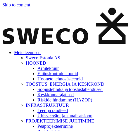
Skip to content
Meie teenused
Sweco Estonia AS
HOONED
Arhitektuur
Ehituskontruktsioonid
Hoonete tehnosüsteemid
TÖÖSTUS, ENERGIA JA KESKKOND
Soojustehnika ja tööstuslahendused
Keskkonnarajatised
Riskide hindamine (HAZOP)
INFRASTRUKTUUR
Teed ja raudteed
Ühisveevärk ja kanalisatsioon
PROJEKTEERIMISE JUHTIMINE
Peaprojekteerimine