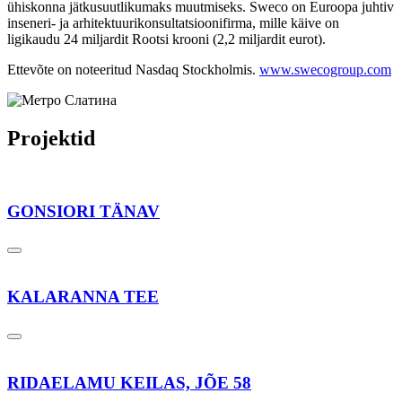
ühiskonna jätkusuutlikumaks muutmiseks. Sweco on Euroopa juhtiv
inseneri- ja arhitektuurikonsultatsioonifirma, mille käive on
ligikaudu 24 miljardit Rootsi krooni (2,2 miljardit eurot).
Ettevõte on noteeritud Nasdaq Stockholmis.
www.swecogroup.com
Projektid
GONSIORI TÄNAV
KALARANNA TEE
RIDAELAMU KEILAS, JÕE 58