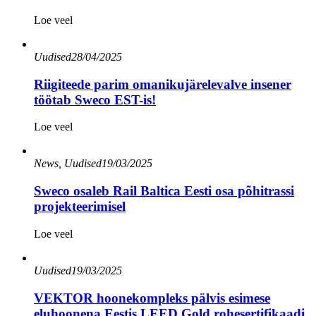
Loe veel
Uudised
28/04/2025
Riigiteede parim omanikujärelevalve insener
töötab Sweco EST-is!
Loe veel
News, Uudised
19/03/2025
Sweco osaleb Rail Baltica Eesti osa põhitrassi
projekteerimisel
Loe veel
Uudised
19/03/2025
VEKTOR hoonekompleks pälvis esimese
eluhoonena Eestis LEED Gold rohesertifikaadi