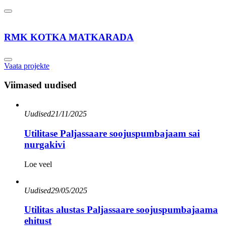
RMK KOTKA MATKARADA
Vaata projekte
Viimased uudised
Uudised
21/11/2025
Utilitase Paljassaare soojuspumbajaam sai
nurgakivi
Loe veel
Uudised
29/05/2025
Utilitas alustas Paljassaare soojuspumbajaama
ehitust