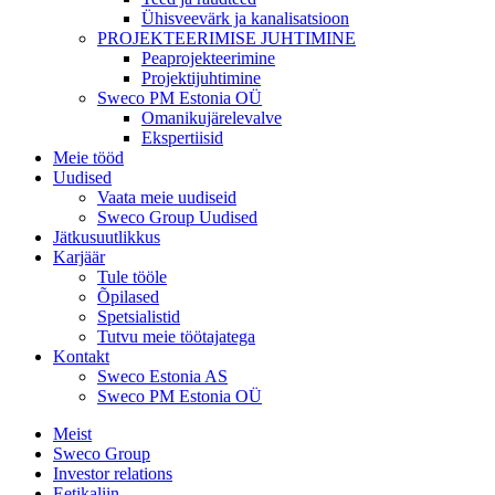
Ühisveevärk ja kanalisatsioon
PROJEKTEERIMISE JUHTIMINE
Peaprojekteerimine
Projektijuhtimine
Sweco PM Estonia OÜ
Omanikujärelevalve
Ekspertiisid
Meie tööd
Uudised
Vaata meie uudiseid
Sweco Group Uudised
Jätkusuutlikkus
Karjäär
Tule tööle
Õpilased
Spetsialistid
Tutvu meie töötajatega
Kontakt
Sweco Estonia AS
Sweco PM Estonia OÜ
Meist
Sweco Group
Investor relations
Eetikaliin