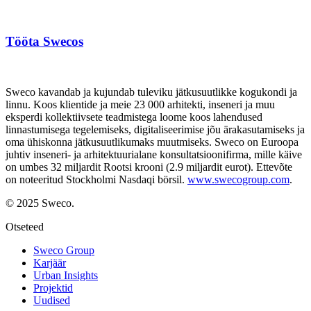
Tööta Swecos
Sweco kavandab ja kujundab tuleviku jätkusuutlikke kogukondi ja
linnu. Koos klientide ja meie 23 000 arhitekti, inseneri ja muu
eksperdi kollektiivsete teadmistega loome koos lahendused
linnastumisega tegelemiseks, digitaliseerimise jõu ärakasutamiseks ja
oma ühiskonna jätkusuutlikumaks muutmiseks. Sweco on Euroopa
juhtiv inseneri- ja arhitektuurialane konsultatsioonifirma, mille käive
on umbes 32 miljardit Rootsi krooni (2.9 miljardit eurot). Ettevõte
on noteeritud Stockholmi Nasdaqi börsil.
www.swecogroup.com
.
© 2025 Sweco.
Otseteed
Sweco Group
Karjäär
Urban Insights
Projektid
Uudised