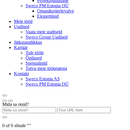
Projektijuhtimine
Sweco PM Estonia OÜ
Omanikujärelevalve
Ekspertiisid
Meie tööd
Uudised
Vaata meie uudiseid
Sweco Group Uudised
Jätkusuutlikkus
Karjäär
Tule tööle
Õpilased
Spetsialistid
Tutvu meie töötajatega
Kontakt
Sweco Estonia AS
Sweco PM Estonia OÜ
Mida sa otsid?
0
of
0
sõnale "
"