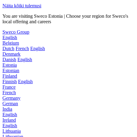
Näita kõiki tulemusi
You are visiting Sweco Estonia | Choose your region for Sweco's
local offering and careers
Sweco Group
English
Belgium
Dutch
French
English
Denmark
Danish
English
Estonia
Estonian
Finland
Finnish
English
France
French
Germany
German
India
English
Ireland
English
Lithuania
Lithuanian