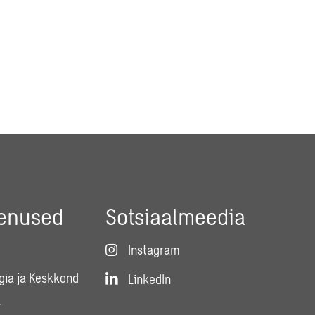
eenused
Sotsiaalmeedia
Instagram
gia ja Keskkond
LinkedIn
r