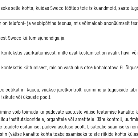
seks selle kohta, kuidas Sweco töötleb teie isikuandmeid, saate luge
n on telefoni- ja veebipõhine teenus, mis võimaldab anonüümselt tea
sest Sweco käitumisjuhendiga ja
kontekstis väärkäitumisest, mille avalikustamisel on avalik huvi, või
 kontekstis käitumisest, mis on vastuolus otse kohaldatava EL õigus
o eetikaliini kaudu, viiakse järelkontroll, uurimine ja tagasiside läbi
isikute või üksuste poolt.
erimine võib toimuda ka pädevate asutuste välise teatamise kanalite 
iidu institutsioonidele, organitele või ametitele. Järelkontroll, uurimi
te teadete esitamisel pädeva asutuse poolt. Lisateabe saamiseks nen
siin (välise kanalite kohta teabe saamiseks teiste riikide kohta kül