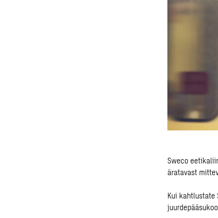
Sweco eetikalii
äratavast mitte
Kui kahtlustate
juurdepääsukoo