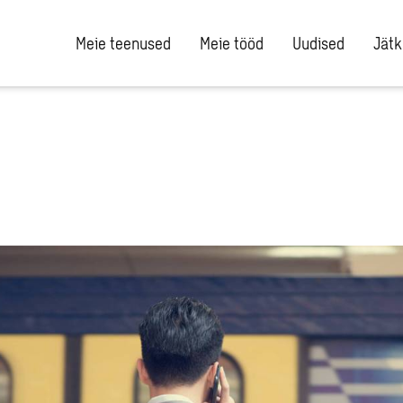
Meie teenused
Meie tööd
Uudised
Jätk