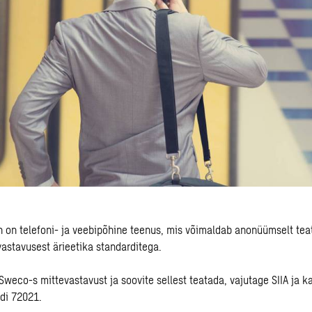
n on telefoni- ja veebipõhine teenus, mis võimaldab anonüümselt tea
vastavusest ärieetika standarditega.
 Sweco-s mittevastavust ja soovite sellest teatada, vajutage
SIIA
ja k
di 72021.