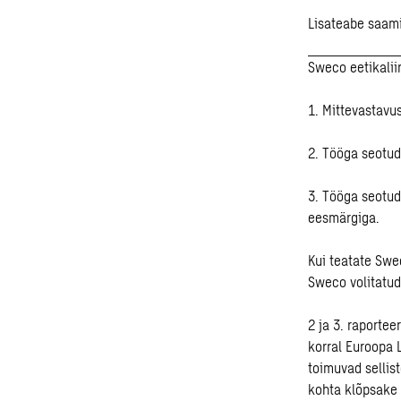
Lisateabe saami
Sweco eetikalii
1. Mittevastavu
2. Tööga seotud 
3. Tööga seotud
eesmärgiga.
Kui teatate Swec
Sweco volitatud 
2 ja 3. raporte
korral Euroopa L
toimuvad sellis
kohta klõpsake 