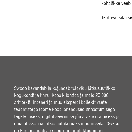
kohalikke veebi
Teatava isiku s
Sweco kavandab ja kujundab tuleviku jätkusuutlikke
kogukondi ja linnu. Koos klientide ja meie 23 000
arhitekti, inseneri ja muu eksperdi kollektiivsete
teadmistega loome koos lahendused linnastumisega
tegelemiseks, digitaliseerimise jõu ärakasutamiseks ja
oma ühiskonna jätkusuutlikumaks muutmiseks. Sweco
on Euroopa juhtiv inseneri- ja arhitektuurialane