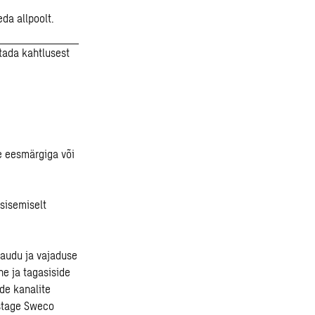
da allpoolt.
tada kahtlusest
e eesmärgiga või
 sisemiselt
kaudu ja vajaduse
ne ja tagasiside
de kanalite
astage Sweco