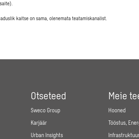
saite).
eaduslik kaitse on sama, olenemata teatamiskanalist.
Otseteed
Meie t
Sweco Group
Hooned
Karjäär
Tööstus, Ener
Urban Insights
Infrastruktuu