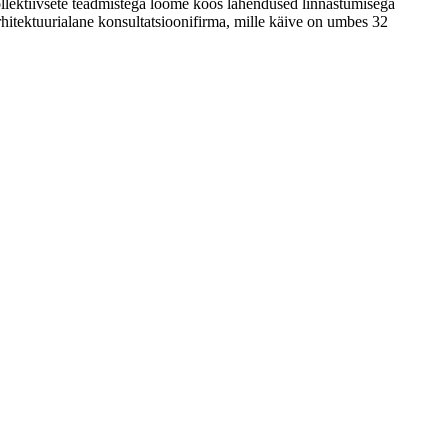
ollektiivsete teadmistega loome koos lahendused linnastumisega
hitektuurialane konsultatsioonifirma, mille käive on umbes 32