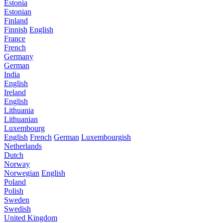
Estonia
Estonian
Finland
Finnish
English
France
French
Germany
German
India
English
Ireland
English
Lithuania
Lithuanian
Luxembourg
English
French
German
Luxembourgish
Netherlands
Dutch
Norway
Norwegian
English
Poland
Polish
Sweden
Swedish
United Kingdom