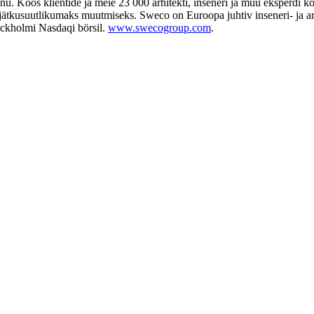
u. Koos klientide ja meie 23 000 arhitekti, inseneri ja muu eksperdi k
 jätkusuutlikumaks muutmiseks. Sweco on Euroopa juhtiv inseneri- ja ar
tockholmi Nasdaqi börsil.
www.swecogroup.com
.