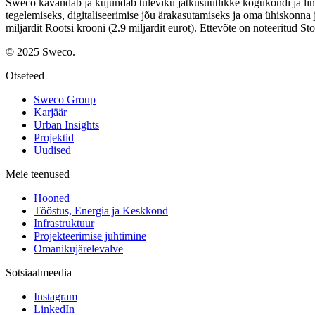
Sweco kavandab ja kujundab tuleviku jätkusuutlikke kogukondi ja linn
tegelemiseks, digitaliseerimise jõu ärakasutamiseks ja oma ühiskonna
miljardit Rootsi krooni (2.9 miljardit eurot). Ettevõte on noteeritud S
© 2025 Sweco.
Otseteed
Sweco Group
Karjäär
Urban Insights
Projektid
Uudised
Meie teenused
Hooned
Tööstus, Energia ja Keskkond
Infrastruktuur
Projekteerimise juhtimine
Omanikujärelevalve
Sotsiaalmeedia
Instagram
LinkedIn