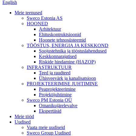
English
Meie teenused
Sweco Estonia AS
HOONED
Arhitektuur
Ehituskontruktsioonid
Hoonete tehnosüsteemid
TÖÖSTUS, ENERGIA JA KESKKOND
Soojustehnika ja tööstuslahendused
Keskkonnarajatised
Riskide hindamine (HAZOP)
INFRASTRUKTUUR
Teed ja raudteed
Ühisveevärk ja kanalisatsioon
PROJEKTEERIMISE JUHTIMINE
Peaprojekteerimine
Projektijuhtimine
Sweco PM Estonia OÜ
Omanikujärelevalve
Ekspertiisid
Meie tööd
Uudised
Vaata meie uudiseid
Sweco Group Uudised