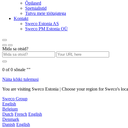
Õpilased
Spetsialistid
Tutvu meie töötajatega
Kontakt
Sweco Estonia AS
Sweco PM Estonia OÜ
Mida sa otsid?
0
of
0
sõnale "
"
Näita kõiki tulemusi
You are visiting Sweco Estonia | Choose your region for Sweco's loca
Sweco Group
English
Belgium
Dutch
French
English
Denmark
Danish
English