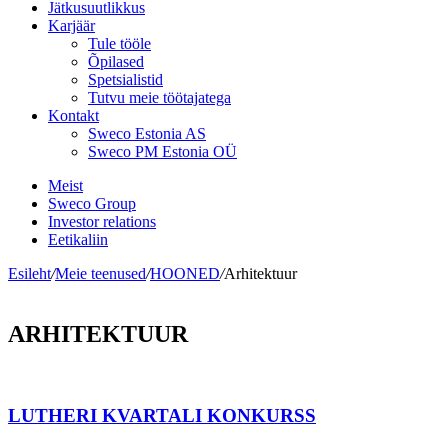
Jätkusuutlikkus
Karjäär
Tule tööle
Õpilased
Spetsialistid
Tutvu meie töötajatega
Kontakt
Sweco Estonia AS
Sweco PM Estonia OÜ
Meist
Sweco Group
Investor relations
Eetikaliin
Esileht
/
Meie teenused
/
HOONED
/
Arhitektuur
ARHITEKTUUR
LUTHERI KVARTALI KONKURSS