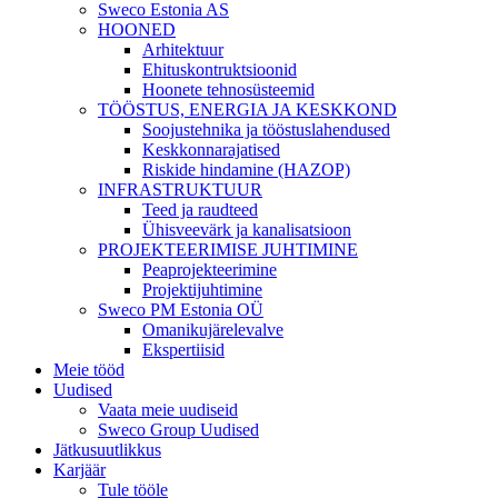
Sweco Estonia AS
HOONED
Arhitektuur
Ehituskontruktsioonid
Hoonete tehnosüsteemid
TÖÖSTUS, ENERGIA JA KESKKOND
Soojustehnika ja tööstuslahendused
Keskkonnarajatised
Riskide hindamine (HAZOP)
INFRASTRUKTUUR
Teed ja raudteed
Ühisveevärk ja kanalisatsioon
PROJEKTEERIMISE JUHTIMINE
Peaprojekteerimine
Projektijuhtimine
Sweco PM Estonia OÜ
Omanikujärelevalve
Ekspertiisid
Meie tööd
Uudised
Vaata meie uudiseid
Sweco Group Uudised
Jätkusuutlikkus
Karjäär
Tule tööle