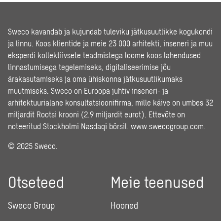
Sweco kavandab ja kujundab tuleviku jätkusuutlikke kogukondi
ja linnu. Koos klientide ja meie 23 000 arhitekti, inseneri ja muu
eksperdi kollektiivsete teadmistega loome koos lahendused
linnastumisega tegelemiseks, digitaliseerimise jõu
ärakasutamiseks ja oma ühiskonna jätkusuutlikumaks
muutmiseks. Sweco on Euroopa juhtiv inseneri- ja
arhitektuurialane konsultatsioonifirma, mille käive on umbes 32
miljardit Rootsi krooni (2.9 miljardit eurot). Ettevõte on
noteeritud Stockholmi Nasdaqi börsil.
www.swecogroup.com
.
© 2025 Sweco.
Otseteed
Meie teenused
Sweco Group
Hooned