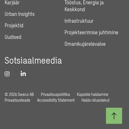
Karjäär
Tööstus, Energia ja
Keskkond
Urban Insights
Infrastruktuur
Projektid
Projekteerimise juhtimine
Uudised
Omanikujärelevalve
Sotsiaalmeedia
© 2026 Sweco AB
Privaatsuspoliitika
Küpsiste haldamine
Privaatsusteade
Accessibility Statement
Halda nõusolekut