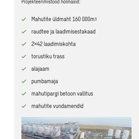
Projekteerimistööd hõlmasid:
Mahutite üldmaht 160 000mᶾ
raudtee ja laadimisestakaad
2×42 laadimiskohta
torustiku trass
alajaam
pumbamaja
mahutipargi betoon vallitus
mahutite vundamendid