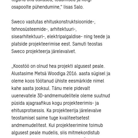
osapoolte pühendumine,“ lisas Salo.
Sweco vastutas ehituskonstruktsioonide-,
tehnosüsteemide-, arhitektuuri-,
sisearhitektuuri-, elektripaigaldise- ning teede ja
platside projekteerimise eest. Samuti teostas
Sweco projekteerja järelevalvet.
„Koostöö on olnud hea projekti algusest peale.
Alustasime Metsä Woodiga 2016. aasta sügisel ja
oleme koos töötanud ühiste eesmärkide nimel
kahe aasta jooksul. Tänu meie pidevalt
uuenevatele 3D-andmemudelitele oleme suutnud
püsida ajagraafikus kogu projekteerimis- ja
ehitusprotsessis. Ka projekteerija järelevalve
teostamisel saime tuge kvaliteetsetest
andmemudelitest. Kui projekteerimine toimub
algusest peale mudelis, siis mitmekordistub