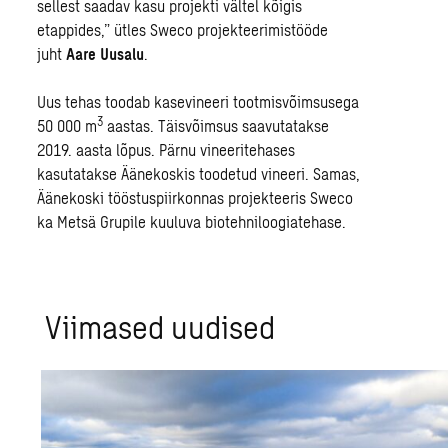
sellest saadav kasu projekti vältel kõigis
etappides,” ütles Sweco projekteerimistööde
juht
Aare Uusalu
.
Uus tehas toodab kasevineeri tootmisvõimsusega
3
50 000 m
aastas. Täisvõimsus saavutatakse
2019. aasta lõpus. Pärnu vineeritehases
kasutatakse Äänekoskis toodetud vineeri. Samas,
Äänekoski tööstuspiirkonnas projekteeris Sweco
ka Metsä Grupile kuuluva biotehniloogiatehase.
Viimased uudised