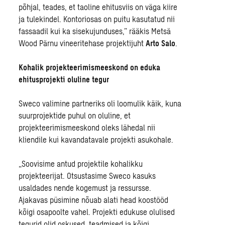
põhjal, teades, et taoline ehitusviis on väga kiire
ja tulekindel. Kontoriosas on puitu kasutatud nii
fassaadil kui ka sisekujunduses,” rääkis Metsä
Wood Pärnu vineeritehase projektijuht
Arto Salo
.
Kohalik projekteerimismeeskond on eduka
ehitusprojekti oluline tegur
Sweco valimine partneriks oli loomulik käik, kuna
suurprojektide puhul on oluline, et
projekteerimismeeskond oleks lähedal nii
kliendile kui kavandatavale projekti asukohale.
„Soovisime antud projektile kohalikku
projekteerijat. Otsustasime Sweco kasuks
usaldades nende kogemust ja ressursse.
Ajakavas püsimine nõuab alati head koostööd
kõigi osapoolte vahel. Projekti edukuse olulised
tegurid olid oskused, teadmised ja kõigi