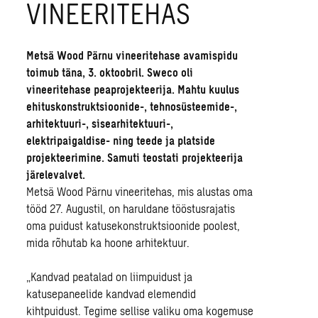
VINEERITEHAS
Metsä Wood Pärnu vineeritehase avamispidu
toimub täna, 3. oktoobril. Sweco oli
vineeritehase peaprojekteerija. Mahtu kuulus
ehituskonstruktsioonide-, tehnosüsteemide-,
arhitektuuri-, sisearhitektuuri-,
elektripaigaldise- ning teede ja platside
projekteerimine. Samuti teostati projekteerija
järelevalvet.
Metsä Wood Pärnu vineeritehas, mis alustas oma
tööd 27. Augustil, on haruldane tööstusrajatis
oma puidust katusekonstruktsioonide poolest,
mida rõhutab ka hoone arhitektuur.
„Kandvad peatalad on liimpuidust ja
katusepaneelide kandvad elemendid
kihtpuidust. Tegime sellise valiku oma kogemuse