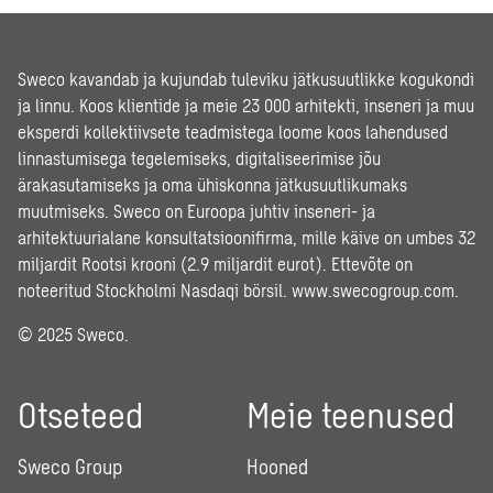
Sweco kavandab ja kujundab tuleviku jätkusuutlikke kogukondi
ja linnu. Koos klientide ja meie 23 000 arhitekti, inseneri ja muu
eksperdi kollektiivsete teadmistega loome koos lahendused
linnastumisega tegelemiseks, digitaliseerimise jõu
ärakasutamiseks ja oma ühiskonna jätkusuutlikumaks
muutmiseks. Sweco on Euroopa juhtiv inseneri- ja
arhitektuurialane konsultatsioonifirma, mille käive on umbes 32
miljardit Rootsi krooni (2.9 miljardit eurot). Ettevõte on
noteeritud Stockholmi Nasdaqi börsil.
www.swecogroup.com
.
© 2025 Sweco.
Otseteed
Meie teenused
Sweco Group
Hooned