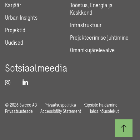
Karjäär
Tööstus, Energia ja
Keskkond
Urban Insights
Infrastruktuur
Projektid
Projekteerimise juhtimine
Uudised
Omanikujärelevalve
Sotsiaalmeedia
© 2026 Sweco AB
Privaatsuspoliitika
Küpsiste haldamine
Privaatsusteade
Accessibility Statement
Halda nõusolekut