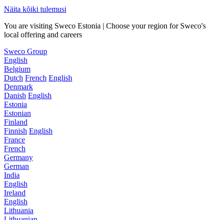
Näita kõiki tulemusi
You are visiting Sweco Estonia | Choose your region for Sweco's
local offering and careers
Sweco Group
English
Belgium
Dutch
French
English
Denmark
Danish
English
Estonia
Estonian
Finland
Finnish
English
France
French
Germany
German
India
English
Ireland
English
Lithuania
Lithuanian