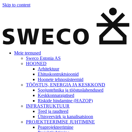
Skip to content
Meie teenused
Sweco Estonia AS
HOONED
Arhitektuur
Ehituskontruktsioonid
Hoonete tehnosüsteemid
TÖÖSTUS, ENERGIA JA KESKKOND
Soojustehnika ja tööstuslahendused
Keskkonnarajatised
Riskide hindamine (HAZOP)
INFRASTRUKTUUR
Teed ja raudteed
Ühisveevärk ja kanalisatsioon
PROJEKTEERIMISE JUHTIMINE
Peaprojekteerimine