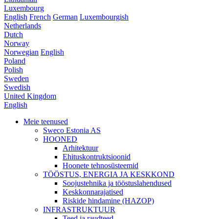
Luxembourg
English
French
German
Luxembourgish
Netherlands
Dutch
Norway
Norwegian
English
Poland
Polish
Sweden
Swedish
United Kingdom
English
Meie teenused
Sweco Estonia AS
HOONED
Arhitektuur
Ehituskontruktsioonid
Hoonete tehnosüsteemid
TÖÖSTUS, ENERGIA JA KESKKOND
Soojustehnika ja tööstuslahendused
Keskkonnarajatised
Riskide hindamine (HAZOP)
INFRASTRUKTUUR
Teed ja raudteed