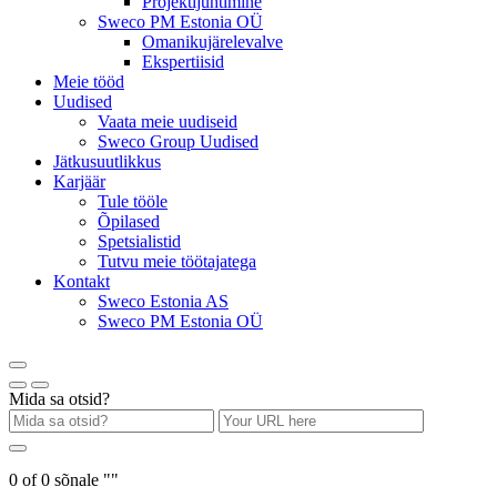
Projektijuhtimine
Sweco PM Estonia OÜ
Omanikujärelevalve
Ekspertiisid
Meie tööd
Uudised
Vaata meie uudiseid
Sweco Group Uudised
Jätkusuutlikkus
Karjäär
Tule tööle
Õpilased
Spetsialistid
Tutvu meie töötajatega
Kontakt
Sweco Estonia AS
Sweco PM Estonia OÜ
Mida sa otsid?
0
of
0
sõnale "
"