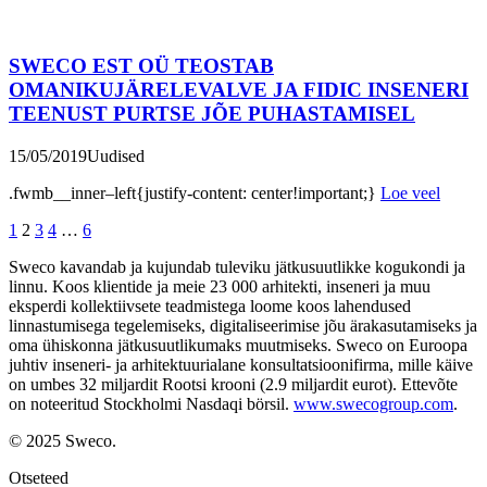
SWECO EST OÜ TEOSTAB
OMANIKUJÄRELEVALVE JA FIDIC INSENERI
TEENUST PURTSE JÕE PUHASTAMISEL
15/05/2019
Uudised
.fwmb__inner–left{justify-content: center!important;}
Loe veel
1
2
3
4
…
6
Sweco kavandab ja kujundab tuleviku jätkusuutlikke kogukondi ja
linnu. Koos klientide ja meie 23 000 arhitekti, inseneri ja muu
eksperdi kollektiivsete teadmistega loome koos lahendused
linnastumisega tegelemiseks, digitaliseerimise jõu ärakasutamiseks ja
oma ühiskonna jätkusuutlikumaks muutmiseks. Sweco on Euroopa
juhtiv inseneri- ja arhitektuurialane konsultatsioonifirma, mille käive
on umbes 32 miljardit Rootsi krooni (2.9 miljardit eurot). Ettevõte
on noteeritud Stockholmi Nasdaqi börsil.
www.swecogroup.com
.
© 2025 Sweco.
Otseteed