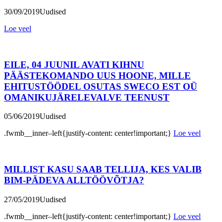
30/09/2019
Uudised
Loe veel
EILE, 04 JUUNIL AVATI KIHNU
PÄÄSTEKOMANDO UUS HOONE, MILLE
EHITUSTÖÖDEL OSUTAS SWECO EST OÜ
OMANIKUJÄRELEVALVE TEENUST
05/06/2019
Uudised
.fwmb__inner–left{justify-content: center!important;}
Loe veel
MILLIST KASU SAAB TELLIJA, KES VALIB
BIM-PÄDEVA ALLTÖÖVÕTJA?
27/05/2019
Uudised
.fwmb__inner–left{justify-content: center!important;}
Loe veel