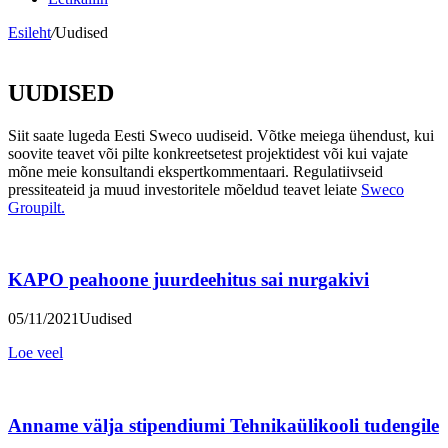
Esileht
/
Uudised
UUDISED
Siit saate lugeda Eesti Sweco uudiseid. Võtke meiega ühendust, kui
soovite teavet või pilte konkreetsetest projektidest või kui vajate
mõne meie konsultandi ekspertkommentaari. Regulatiivseid
pressiteateid ja muud investoritele mõeldud teavet leiate
Sweco
Groupilt.
KAPO peahoone juurdeehitus sai nurgakivi
05/11/2021
Uudised
Loe veel
Anname välja stipendiumi Tehnikaülikooli tudengile