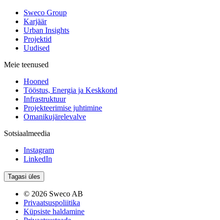
Sweco Group
Karjäär
Urban Insights
Projektid
Uudised
Meie teenused
Hooned
Tööstus, Energia ja Keskkond
Infrastruktuur
Projekteerimise juhtimine
Omanikujärelevalve
Sotsiaalmeedia
Instagram
LinkedIn
Tagasi üles
© 2026 Sweco AB
Privaatsuspoliitika
Küpsiste haldamine