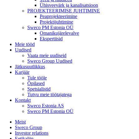
Ühisveevärk ja kanalisatsioon
PROJEKTEERIMISE JUHTIMINE
Peaprojekteerimine
Projektijuhtimine
Sweco PM Estonia OÜ
Omanikujärelevalve
Ekspertiisid
Meie tööd
Uudised
Vaata meie uudiseid
Sweco Group Uudised
Jätkusuutlikkus
Karjäär
Tule tööle
Õpilased
Spetsialistid
Tutvu meie töötajatega
Kontakt
Sweco Estonia AS
Sweco PM Estonia OÜ
Meist
Sweco Group
Investor relations
Eetikaliin