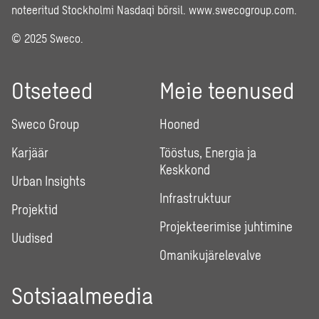
noteeritud Stockholmi Nasdaqi börsil.
www.swecogroup.com
.
© 2025 Sweco.
Otseteed
Meie teenused
Sweco Group
Hooned
Karjäär
Tööstus, Energia ja
Keskkond
Urban Insights
Infrastruktuur
Projektid
Projekteerimise juhtimine
Uudised
Omanikujärelevalve
Sotsiaalmeedia