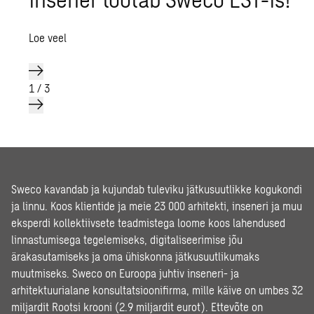
Loe veel
1
/
3
Sweco kavandab ja kujundab tuleviku jätkusuutlikke kogukondi
ja linnu. Koos klientide ja meie 23 000 arhitekti, inseneri ja muu
eksperdi kollektiivsete teadmistega loome koos lahendused
linnastumisega tegelemiseks, digitaliseerimise jõu
ärakasutamiseks ja oma ühiskonna jätkusuutlikumaks
muutmiseks. Sweco on Euroopa juhtiv inseneri- ja
arhitektuurialane konsultatsioonifirma, mille käive on umbes 32
miljardit Rootsi krooni (2.9 miljardit eurot). Ettevõte on