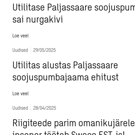
Utilitase Paljassaare soojusp
sai nurgakivi
Loe veel
Uudised
29/05/2025
Utilitas alustas Paljassaare
soojuspumbajaama ehitust
Loe veel
Uudised
28/04/2025
Riigiteede parim omanikujärel
insener töötab Sweco EST-is!