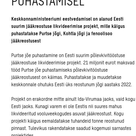
PUHASTAMISEL
Keskkonnaministeeriumi eestvedamisel on alanud Eesti
suurim jääkreostuse likvideerimise projekt, mille käigus
puhastatakse Purtse jõgi, Kohtla jõgi ja fenoolisoo
jääkreostusest
Purtse jõe puhastamine on Eesti suurim põlevkivitööstuse
jääkreostuse likvideerimise projekt. 21 miljonit eurot maksvad
tööd Purtse jõe puhastamiseks põlevkivitööstuse
jääkreostusest on käimas. Puhastatakse ja muudetakse
keskkonnale ohutuks Eesti üks reostunum jõgi aastaks 2022.
Projekt on erakordne mitte ainult Ida-Virumaa jaoks, vaid kogu
Eesti jaoks. Kunagi varem ei ole Eestis nii suures mahus
likvideeritud vooluveekogudes asuvat jääkreostust. Kogu
projekti käigus eemaldatakse tuhandeid tonne reostunud
pinnast. Tulevikus rakendatakse saadud kogemusi sarnastes
projektides.