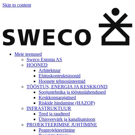
Skip to content
Meie teenused
Sweco Estonia AS
HOONED
Arhitektuur
Ehituskontruktsioonid
Hoonete tehnosüsteemid
TÖÖSTUS, ENERGIA JA KESKKOND
Soojustehnika ja tööstuslahendused
Keskkonnarajatised
Riskide hindamine (HAZOP)
INFRASTRUKTUUR
Teed ja raudteed
Ühisveevärk ja kanalisatsioon
PROJEKTEERIMISE JUHTIMINE
Peaprojekteerimine