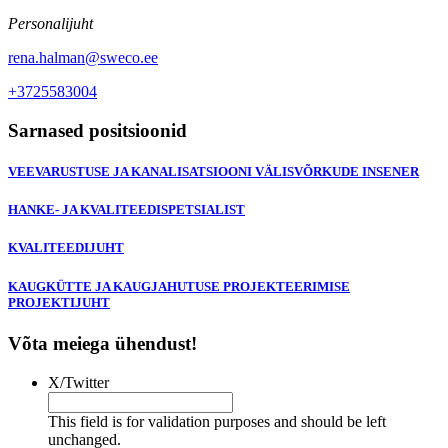
Personalijuht
rena.halman@sweco.ee
+3725583004
Sarnased positsioonid
VEEVARUSTUSE JA KANALISATSIOONI VÄLISVÕRKUDE INSENER
HANKE- JA KVALITEEDISPETSIALIST
KVALITEEDIJUHT
KAUGKÜTTE JA KAUGJAHUTUSE PROJEKTEERIMISE
PROJEKTIJUHT
Võta meiega ühendust!
X/Twitter
This field is for validation purposes and should be left
unchanged.