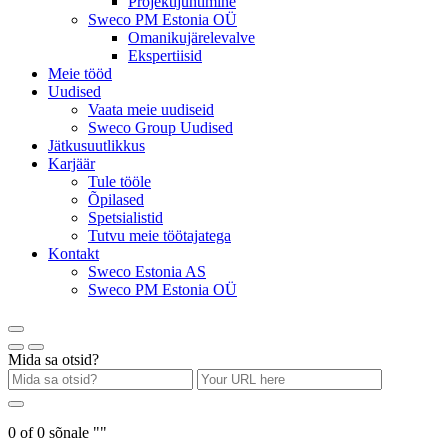
Projektijuhtimine
Sweco PM Estonia OÜ
Omanikujärelevalve
Ekspertiisid
Meie tööd
Uudised
Vaata meie uudiseid
Sweco Group Uudised
Jätkusuutlikkus
Karjäär
Tule tööle
Õpilased
Spetsialistid
Tutvu meie töötajatega
Kontakt
Sweco Estonia AS
Sweco PM Estonia OÜ
Mida sa otsid?
0
of
0
sõnale "
"