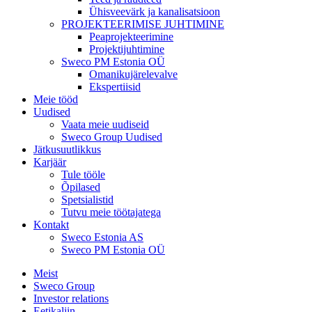
Ühisveevärk ja kanalisatsioon
PROJEKTEERIMISE JUHTIMINE
Peaprojekteerimine
Projektijuhtimine
Sweco PM Estonia OÜ
Omanikujärelevalve
Ekspertiisid
Meie tööd
Uudised
Vaata meie uudiseid
Sweco Group Uudised
Jätkusuutlikkus
Karjäär
Tule tööle
Õpilased
Spetsialistid
Tutvu meie töötajatega
Kontakt
Sweco Estonia AS
Sweco PM Estonia OÜ
Meist
Sweco Group
Investor relations
Eetikaliin