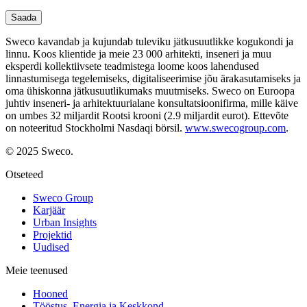
Saada
Sweco kavandab ja kujundab tuleviku jätkusuutlikke kogukondi ja
linnu. Koos klientide ja meie 23 000 arhitekti, inseneri ja muu
eksperdi kollektiivsete teadmistega loome koos lahendused
linnastumisega tegelemiseks, digitaliseerimise jõu ärakasutamiseks ja
oma ühiskonna jätkusuutlikumaks muutmiseks. Sweco on Euroopa
juhtiv inseneri- ja arhitektuurialane konsultatsioonifirma, mille käive
on umbes 32 miljardit Rootsi krooni (2.9 miljardit eurot). Ettevõte
on noteeritud Stockholmi Nasdaqi börsil.
www.swecogroup.com
.
© 2025 Sweco.
Otseteed
Sweco Group
Karjäär
Urban Insights
Projektid
Uudised
Meie teenused
Hooned
Tööstus, Energia ja Keskkond