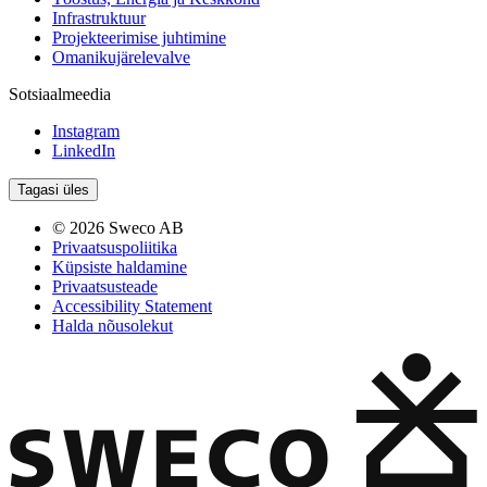
Infrastruktuur
Projekteerimise juhtimine
Omanikujärelevalve
Sotsiaalmeedia
Instagram
LinkedIn
Tagasi üles
© 2026 Sweco AB
Privaatsuspoliitika
Küpsiste haldamine
Privaatsusteade
Accessibility Statement
Halda nõusolekut