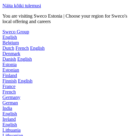
Näita kõiki tulemusi
You are visiting Sweco Estonia | Choose your region for Sweco's
local offering and careers
Sweco Group
English
Belgium
Dutch
French
English
Denmark
Danish
English
Estonia
Estonian
Finland
Finnish
English
France
French
Germany
German
India
English
Ireland
English
Lithuania
Lithuanian