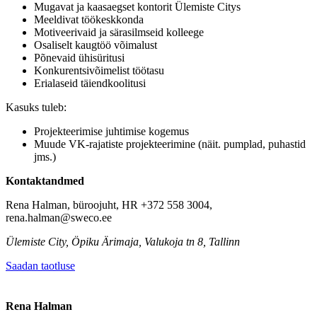
Mugavat ja kaasaegset kontorit Ülemiste Citys
Meeldivat töökeskkonda
Motiveerivaid ja särasilmseid kolleege
Osaliselt kaugtöö võimalust
Põnevaid ühisüritusi
Konkurentsivõimelist töötasu
Erialaseid täiendkoolitusi
Kasuks tuleb:
Projekteerimise juhtimise kogemus
Muude VK-rajatiste projekteerimine (näit. pumplad, puhastid
jms.)
Kontaktandmed
Rena Halman, büroojuht, HR +372 558 3004,
rena.halman@sweco.ee
Ülemiste City, Öpiku Ärimaja, Valukoja tn 8, Tallinn
Saadan taotluse
Rena Halman