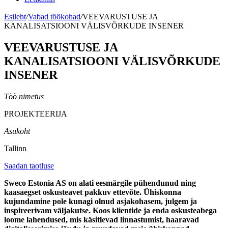
Esileht
/
Vabad töökohad
/
VEEVARUSTUSE JA
KANALISATSIOONI VÄLISVÕRKUDE INSENER
VEEVARUSTUSE JA
KANALISATSIOONI VÄLISVÕRKUDE
INSENER
Töö nimetus
PROJEKTEERIJA
Asukoht
Tallinn
Saadan taotluse
Sweco Estonia AS on alati eesmärgile pühendunud ning
kaasaegset oskusteavet pakkuv ettevõte. Ühiskonna
kujundamine pole kunagi olnud asjakohasem, julgem ja
inspireerivam väljakutse. Koos klientide ja enda oskusteabega
loome lahendused, mis käsitlevad linnastumist, haaravad