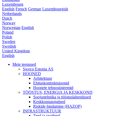
Luxembourg
English
French
German
Luxembourgish
Netherlands
Dutch
Norway
Norwegian
English
Poland
Polish
Sweden
Swedish
United Kingdom
English
Meie teenused
Sweco Estonia AS
HOONED
Arhitektuur
Ehituskontruktsioonid
Hoonete tehnosüsteemid
TÖÖSTUS, ENERGIA JA KESKKOND
Soojustehnika ja tööstuslahendused
Keskkonnarajatised
Riskide hindamine (HAZOP)
INFRASTRUKTUUR
Teed ja raudteed