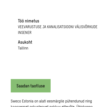
Töö nimetus
VEEVARUSTUSE JA KANALISATSIOONI VÄLISVÕRKUDE
INSENER
Asukoht
Tallinn
Saadan taotluse
Sweco Estonia on alati eesmärgile pühendunud ning
kaasaegset oskusteavet pakkuv ettevõte. Ühiskonna