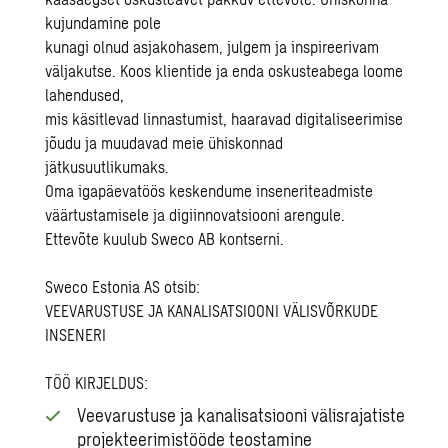
kujundamine pole
kunagi olnud asjakohasem, julgem ja inspireerivam
väljakutse. Koos klientide ja enda oskusteabega loome
lahendused,
mis käsitlevad linnastumist, haaravad digitaliseerimise
jõudu ja muudavad meie ühiskonnad
jätkusuutlikumaks.
Oma igapäevatöös keskendume inseneriteadmiste
väärtustamisele ja digiinnovatsiooni arengule.
Ettevõte kuulub Sweco AB kontserni.
Sweco Estonia AS otsib:
VEEVARUSTUSE JA KANALISATSIOONI VÄLISVÕRKUDE
INSENERI
TÖÖ KIRJELDUS:
Veevarustuse ja kanalisatsiooni välisrajatiste
projekteerimistööde teostamine