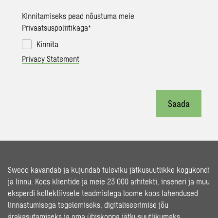
Kinnitamiseks pead nõustuma meie
Privaatsuspoliitikaga
*
Kinnita
Privacy Statement
Saada
Sweco kavandab ja kujundab tuleviku jätkusuutlikke kogukondi
ja linnu. Koos klientide ja meie 23 000 arhitekti, inseneri ja muu
eksperdi kollektiivsete teadmistega loome koos lahendused
linnastumisega tegelemiseks, digitaliseerimise jõu
ärakasutamiseks ja oma ühiskonna jätkusuutlikumaks