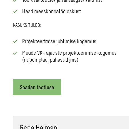
Head meeskonnatöö oskust
KASUKS TULEB:
Projekteerimise juhtimise kogemus
Muude VK-rajatiste projekteerimise kogemus
(nt pumplad, puhastid jms)
Saadan taotluse
Rena Halman