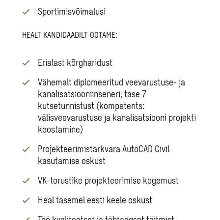
Sportimisvõimalusi
HEALT KANDIDAADILT OOTAME:
Erialast kõrgharidust
Vähemalt diplomeeritud veevarustuse- ja
kanalisatsiooniinseneri, tase 7
kutsetunnistust (kompetents:
välisveevarustuse ja kanalisatsiooni projekti
koostamine)
Projekteerimistarkvara AutoCAD Civil
kasutamise oskust
VK-torustike projekteerimise kogemust
Heal tasemel eesti keele oskust
Töö kvaliteetset ja tähtaegset täitmist