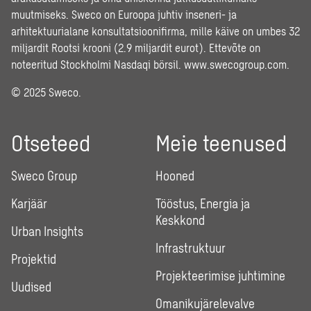
muutmiseks. Sweco on Euroopa juhtiv inseneri- ja
arhitektuurialane konsultatsioonifirma, mille käive on umbes 32
miljardit Rootsi krooni (2.9 miljardit eurot). Ettevõte on
noteeritud Stockholmi Nasdaqi börsil.
www.swecogroup.com
.
© 2025 Sweco.
Otseteed
Meie teenused
Sweco Group
Hooned
Karjäär
Tööstus, Energia ja
Keskkond
Urban Insights
Infrastruktuur
Projektid
Projekteerimise juhtimine
Uudised
Omanikujärelevalve