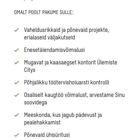
OMALT POOLT PAKUME SULLE:
Vaheldusrikkaid ja põnevaid projekte,
erialaseid väljakutseid
Enesetäiendamisvõimalusi
Mugavat ja kaasaegset kontorit Ülemiste
Citys
Põhjalikku töötervishoiuarsti kontrolli
Osaliselt kaugtöö võimalust, arvestame Sinu
soovidega
Meeskonda, kus jagub pädevust ja
pealehakkamist
Põnevaid ühisüritusi