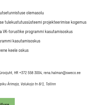
kutsetunnistuse olemasolu
se tulekustutussüsteemi projekteerimise kogemus
a VK-torustike programmi kasutamisoskus
ogrammi kasutamisoskus
 vene keele oskus
üroojuht, HR +372 558 3004, rena.halman@sweco.ee
piku Ärimaja, Valukoja tn 8/1, Tallinn
tluse