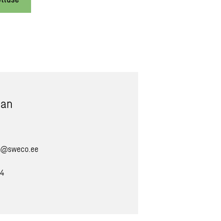
man
n@sweco.ee
4