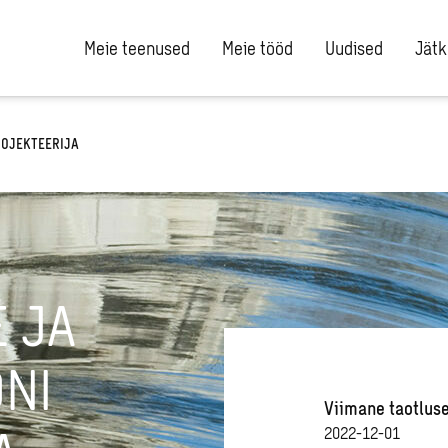
Meie teenused
Meie tööd
Uudised
Jätk
ROJEKTEERIJA
 JA
ONI
Viimane taotlus
2022-12-01