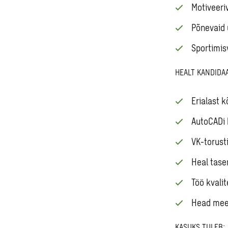
Motiveeri
Põnevaid 
Sportimis
HEALT KANDIDA
Erialast k
AutoCADi
VK-torust
Heal tase
Töö kvalit
Head mee
KASUKS TULEB: