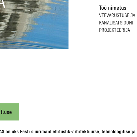
A
Töö nimetus
VEEVARUSTUSE JA
KANALISATSIOONI
PROJEKTEERIJA
tluse
S on üks Eesti suurimaid ehituslik-arhitektuurse, tehnoloogilise j