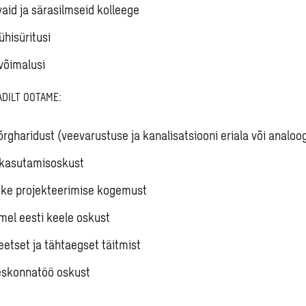
vaid ja särasilmseid kolleege
ühisüritusi
võimalusi
ADILT OOTAME:
õrgharidust (veevarustuse ja kanalisatsiooni eriala või analoo
 kasutamisoskust
ike projekteerimise kogemust
mel eesti keele oskust
eetset ja tähtaegset täitmist
skonnatöö oskust