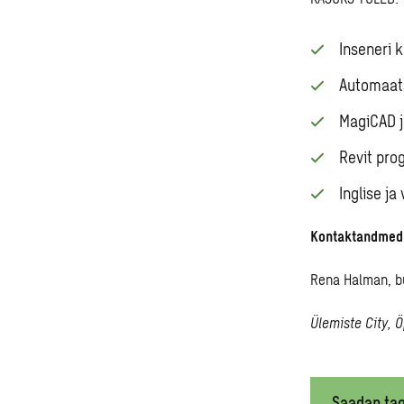
Inseneri 
Automaat
MagiCAD j
Revit pr
Inglise ja
Kontaktandmed
Rena Halman, b
Ülemiste City, Ö
Saadan tao