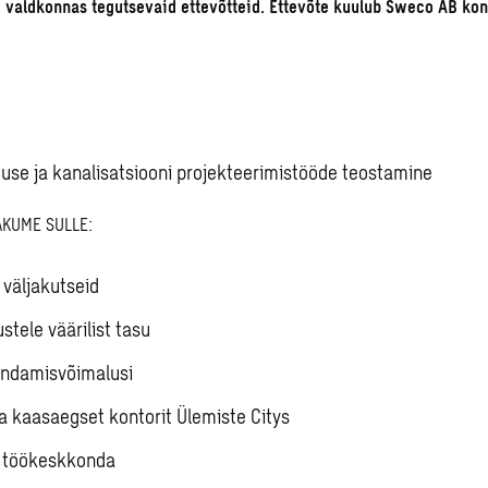
 valdkonnas tegutsevaid ettevõtteid. Ettevõte kuulub Sweco AB kon
use ja kanalisatsiooni projekteerimistööde teostamine
AKUME SULLE:
 väljakutseid
stele väärilist tasu
endamisvõimalusi
a kaasaegset kontorit Ülemiste Citys
t töökeskkonda