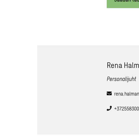
Rena Hal
Personalijuht
rena.halma
+372558300