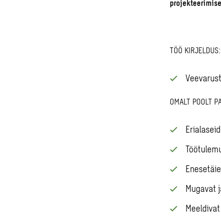
projekteerimise
TÖÖ KIRJELDUS:
Veevarust
OMALT POOLT P
Erialaseid
Töötulemu
Enesetäi
Mugavat j
Meeldiva