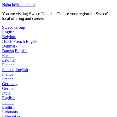
Näita kõiki tulemusi
You are visiting Sweco Estonia | Choose your region for Sweco's
local offering and careers
Sweco Group
English
Belgium
Dutch
French
English
Denmark
Danish
English
Estonia
Estonian
Finland
Finnish
English
France
French
Germany
German
India
English
Ireland
English
Lithuania
Lithuanian