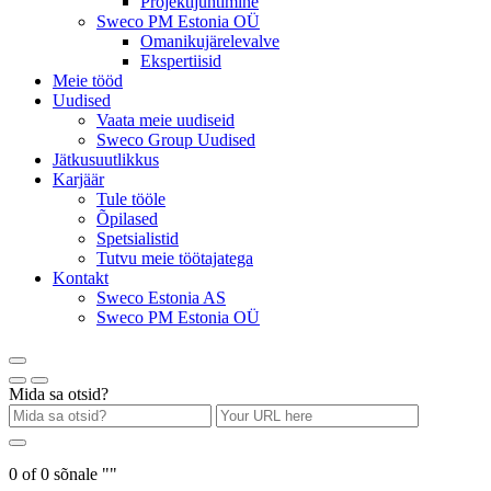
Projektijuhtimine
Sweco PM Estonia OÜ
Omanikujärelevalve
Ekspertiisid
Meie tööd
Uudised
Vaata meie uudiseid
Sweco Group Uudised
Jätkusuutlikkus
Karjäär
Tule tööle
Õpilased
Spetsialistid
Tutvu meie töötajatega
Kontakt
Sweco Estonia AS
Sweco PM Estonia OÜ
Mida sa otsid?
0
of
0
sõnale "
"