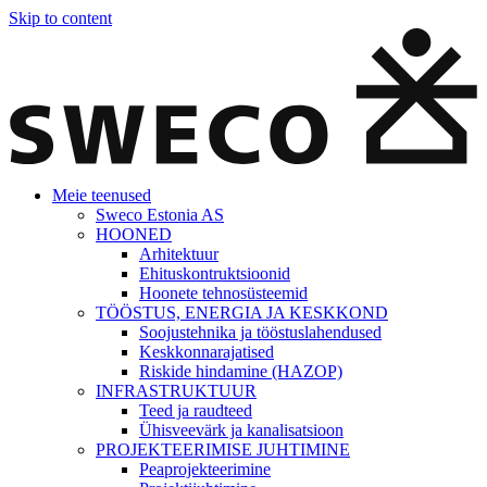
Skip to content
Meie teenused
Sweco Estonia AS
HOONED
Arhitektuur
Ehituskontruktsioonid
Hoonete tehnosüsteemid
TÖÖSTUS, ENERGIA JA KESKKOND
Soojustehnika ja tööstuslahendused
Keskkonnarajatised
Riskide hindamine (HAZOP)
INFRASTRUKTUUR
Teed ja raudteed
Ühisveevärk ja kanalisatsioon
PROJEKTEERIMISE JUHTIMINE
Peaprojekteerimine