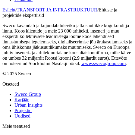
Esileht
/
TRANSPORT JA INFRASTRUKTUUR
/
Ehitiste ja
projektide ekspertiisid
Sweco kavandab ja kujundab tuleviku jätkusuutlikke kogukondi ja
linnu. Koos klientide ja meie 23 000 arhitekti, inseneri ja muu
eksperdi kollektiivsete teadmistega loome koos lahendused
linnastumisega tegelemiseks, digitaliseerimise jõu ärakasutamiseks ja
oma ühiskonna jätkusuutlikumaks muutmiseks. Sweco on Euroopa
juhtiv inseneri- ja arhitektuurialane konsultatsioonifirma, mille käive
on umbes 32 miljardit Rootsi krooni (2.9 miljardit eurot). Ettevõte
on noteeritud Stockholmi Nasdaqi börsil.
www.swecogroup.com
.
© 2025 Sweco.
Otseteed
Sweco Group
Karjäär
Urban Insights
Projektid
Uudised
Meie teenused