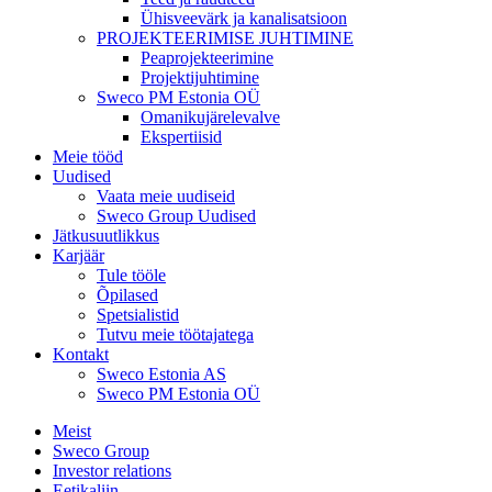
Ühisveevärk ja kanalisatsioon
PROJEKTEERIMISE JUHTIMINE
Peaprojekteerimine
Projektijuhtimine
Sweco PM Estonia OÜ
Omanikujärelevalve
Ekspertiisid
Meie tööd
Uudised
Vaata meie uudiseid
Sweco Group Uudised
Jätkusuutlikkus
Karjäär
Tule tööle
Õpilased
Spetsialistid
Tutvu meie töötajatega
Kontakt
Sweco Estonia AS
Sweco PM Estonia OÜ
Meist
Sweco Group
Investor relations
Eetikaliin