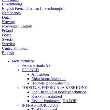
Luxembourg
English
French
German
Luxembourgish
Netherlands
Dutch
Norway
Norwegian
English
Poland
Polish
Sweden
Swedish
United Kingdom
English
Meie teenused
Sweco Estonia AS
HOONED
Arhitektuur
Ehituskontruktsioonid
Hoonete tehnosüsteemid
TÖÖSTUS, ENERGIA JA KESKKOND
Soojustehnika ja tööstuslahendused
Keskkonnarajatised
Riskide hindamine (HAZOP)
INFRASTRUKTUUR
Teed ja raudteed