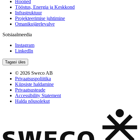
Hooned
Tööstus, Energia ja Keskkond
Infrastruktuur
Projekteerimise juhtimine
Omanikujärelevalve
Sotsiaalmeedia
Instagram
LinkedIn
Tagasi üles
© 2026 Sweco AB
Privaatsuspoliitika
Küpsiste haldamine
Privaatsusteade
Accessibility Statement
Halda nõusolekut