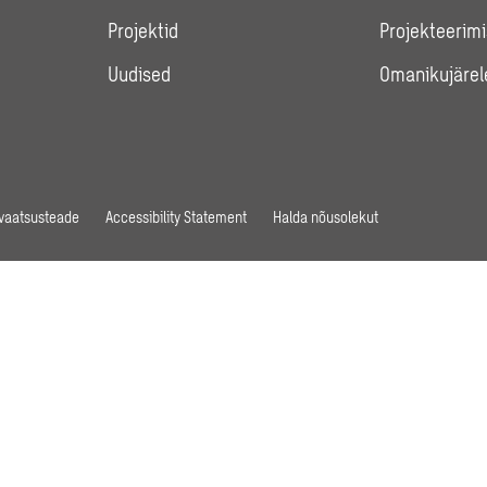
Projektid
Projekteerimi
Uudised
Omanikujärel
ivaatsusteade
Accessibility Statement
Halda nõusolekut