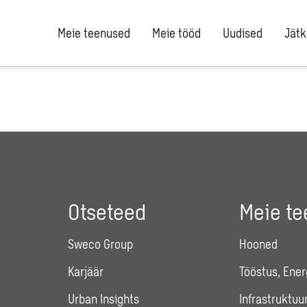
Meie teenused
Meie tööd
Uudised
Jätk
Otseteed
Meie t
Sweco Group
Hooned
Karjäär
Tööstus, Ener
Urban Insights
Infrastruktuu