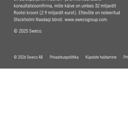
konsultatsioonifirma, mille käive on umbes 32 miljardit
Rootsi krooni (2.9 miljardit eurot). Ettevõte on noteeritud
Stockholmi Nasdaqi börsil.
www.swecogroup.com
.
© 2025 Sweco.
© 2026 Sweco AB
Privaatsuspoliitika
Küpsiste haldamine
Pr