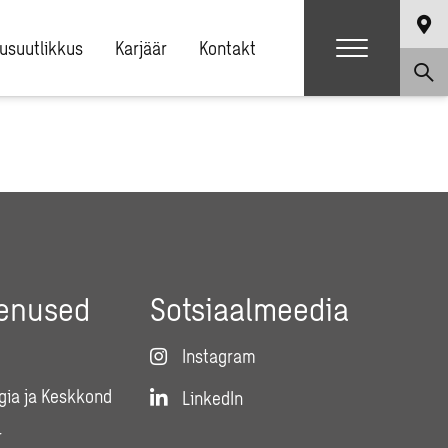
usuutlikkus
Karjäär
Kontakt
eenused
Sotsiaalmeedia
Instagram
gia ja Keskkond
LinkedIn
r