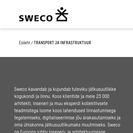
Esileht
/
TRANSPORT JA INFRASTRUKTUUR
Sweco kavandab ja kujundab tuleviku jätkusuutlikke
kogukondi ja linnu. Koos klientide ja meie 23 000
arhitekti, inseneri ja muu eksperdi kollektiivsete
teadmistega loome koos lahendused linnastumisega
tegelemiseks, digitaliseerimise jõu ärakasutamiseks ja
oma ühiskonna jätkusuutlikumaks muutmiseks. Sweco
on Euroopa juhtiv inseneri- ja arhitektuurialane