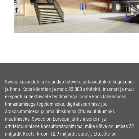
Sweco kavandab ja kujundab tuleviku jätkusuutlikke kogukondi
ja linnu. Koos klientide ja meie 23 000 arhitekti, inseneri ja muu
eksperdi kollektiivsete teadmistega loome koos lahendused
linnastumisega tegelemiseks, digitaliseerimise jõu
ärakasutamiseks ja oma ühiskonna jätkusuutlikumaks
muutmiseks. Sweco on Euroopa juhtiv inseneri- ja
arhitektuurialane konsultatsioonifirma, mille käive on umbes 32
miljardit Rootsi krooni (2.9 miljardit eurot). Ettevõte on