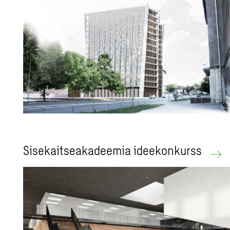
Sisekaitseakadeemia ideekonkurss