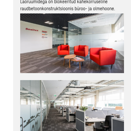
Laoruumidega on blokeeritud kahekorruseline
raudbetoonkonstruktsioonis büroo- ja olmehoone.