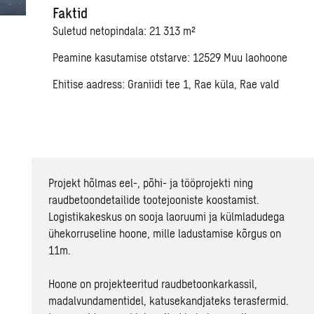
Faktid
Suletud netopindala: 21 313 m²
Peamine kasutamise otstarve: 12529 Muu laohoone
Ehitise aadress: Graniidi tee 1, Rae küla, Rae vald
Projekt hõlmas eel-, põhi- ja tööprojekti ning
raudbetoondetailide tootejooniste koostamist.
Logistikakeskus on sooja laoruumi ja külmladudega
ühekorruseline hoone, mille ladustamise kõrgus on
11m.
Hoone on projekteeritud raudbetoonkarkassil,
madalvundamentidel, katusekandjateks terasfermid.