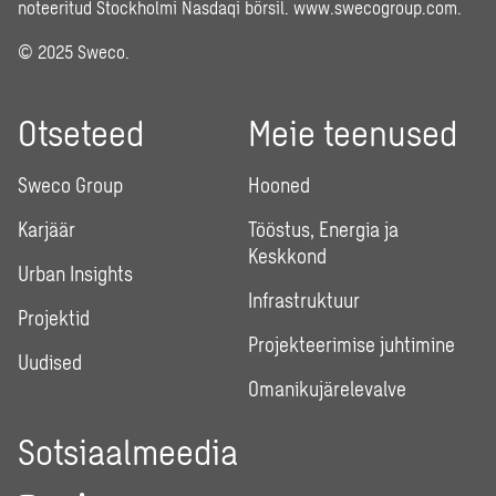
noteeritud Stockholmi Nasdaqi börsil.
www.swecogroup.com
.
© 2025 Sweco.
Otseteed
Meie teenused
Sweco Group
Hooned
Karjäär
Tööstus, Energia ja
Keskkond
Urban Insights
Infrastruktuur
Projektid
Projekteerimise juhtimine
Uudised
Omanikujärelevalve
Sotsiaalmeedia