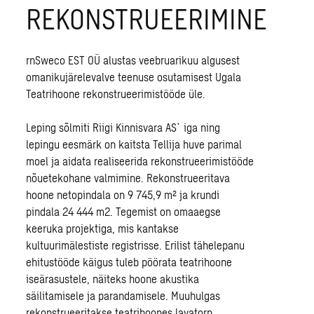
REKONSTRUEERIMINE
rnSweco EST OÜ alustas veebruarikuu algusest
omanikujärelevalve teenuse osutamisest Ugala
Teatrihoone rekonstrueerimistööde üle.
Leping sõlmiti Riigi Kinnisvara AS`iga ning
lepingu eesmärk on kaitsta Tellija huve parimal
moel ja aidata realiseerida rekonstrueerimistööde
nõuetekohane valmimine. Rekonstrueeritava
hoone netopindala on 9 745,9 m² ja krundi
pindala 24 444 m2. Tegemist on omaaegse
keeruka projektiga, mis kantakse
kultuurimälestiste registrisse. Erilist tähelepanu
ehitustööde käigus tuleb pöörata teatrihoone
iseärasustele, näiteks hoone akustika
säilitamisele ja parandamisele. Muuhulgas
rekonstrueeritakse teatrihoones lavatorn,