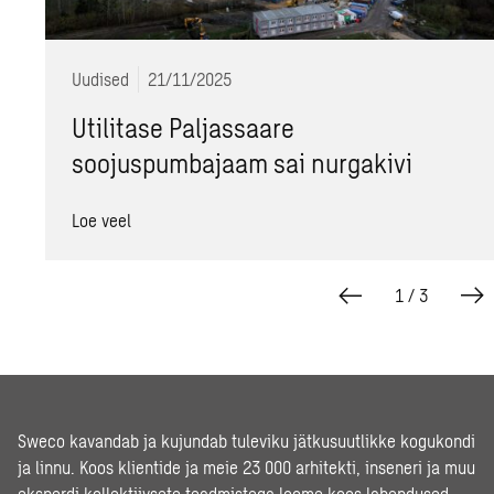
Uudised
21/11/2025
Utilitase Paljassaare
soojuspumbajaam sai nurgakivi
Loe veel
1
/
3
Sweco kavandab ja kujundab tuleviku jätkusuutlikke kogukondi
ja linnu. Koos klientide ja meie 23 000 arhitekti, inseneri ja muu
eksperdi kollektiivsete teadmistega loome koos lahendused