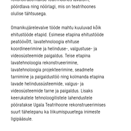
pöördlava ning nöörlagi, mis on teatrihoones
olulise tähtsusega.
Omanikujärelevalve tööde mahtu kuuluvad kõik
ehitustööde etapid. Esimese etapina ehitustööde
peatöövõtt, lavatehnoloogia ehituse
koordineerimine ja helinduse-, valgustuse- ja
videosüsteemide paigaldus. Teise etapina
lavatehnoloogia rekonstrueerimine,
lavatehnoloogia projekteerimine, seadmete
tarnimine ja paigaldustöö ning kolmanda etapina
lavade helindussüsteemide, valgus- ja
videosüsteemide tarne ja paigaldus. Lisaks
keerukatele tehnoloogilistele lahendustele
pööratakse Ugala Teatrihoone rekonstrueerimises
suurt tähelepanu ka liikumispuuetega inimeste
ligipääsule.