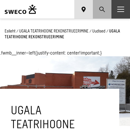
Esileht
/
UGALA TEATRIHOONE REKONSTRUEERIMINE
/
Uudised
/
UGALA
TEATRIHOONE REKONSTRUEERIMINE
.fwmb__inner–left{justify-content: center!important;}
UGALA
TEATRIHOONE