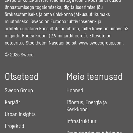
linnastumisega tegelemiseks, digitaliseerimise jõu
ärakasutamiseks ja oma ühiskonna jätkusuutlikumaks
muutmiseks. Sweco on Euroopa juhtiv inseneri- ja
arhitektuurialane konsultatsioonifirma, mille käive on umbes 32
miljardit Rootsi krooni (2.9 miljardit eurot). Ettevõte on
noteeritud Stockholmi Nasdaqi börsil.
www.swecogroup.com
.
© 2025 Sweco.
Otseteed
Meie teenused
Sweco Group
Hooned
Karjäär
Tööstus, Energia ja
Keskkond
Urban Insights
Infrastruktuur
Projektid
Projekteerimise juhtimine