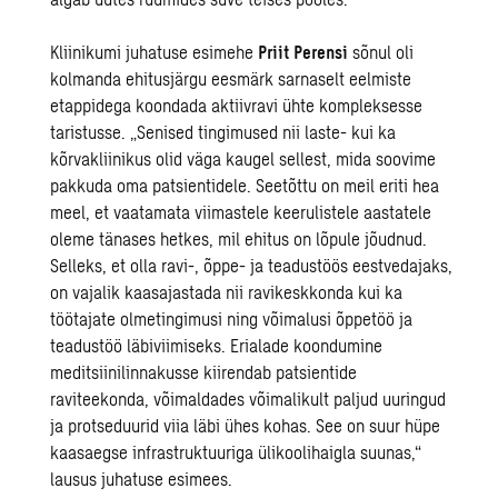
Kliinikumi juhatuse esimehe
Priit Perensi
sõnul oli
kolmanda ehitusjärgu eesmärk sarnaselt eelmiste
etappidega koondada aktiivravi ühte kompleksesse
taristusse. „Senised tingimused nii laste- kui ka
kõrvakliinikus olid väga kaugel sellest, mida soovime
pakkuda oma patsientidele. Seetõttu on meil eriti hea
meel, et vaatamata viimastele keerulistele aastatele
oleme tänases hetkes, mil ehitus on lõpule jõudnud.
Selleks, et olla ravi-, õppe- ja teadustöös eestvedajaks,
on vajalik kaasajastada nii ravikeskkonda kui ka
töötajate olmetingimusi ning võimalusi õppetöö ja
teadustöö läbiviimiseks. Erialade koondumine
meditsiinilinnakusse kiirendab patsientide
raviteekonda, võimaldades võimalikult paljud uuringud
ja protseduurid viia läbi ühes kohas. See on suur hüpe
kaasaegse infrastruktuuriga ülikoolihaigla suunas,“
lausus juhatuse esimees.