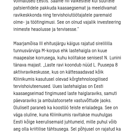
võimalused Eestis. Saame nii väikestele kui suurtele
patsientidele pakkuda kaasaegsemat ja meeldivamat
ravikeskkonda ning tervishoiutöötajatele paremaid
olme- ja töötingimusi. See on olnud vajalik investeering
inimeste heaolusse ja tervisesse.”
Maarjamõisa III ehitusjärgu käigus rajatud sirelililla
tunnusvärviga M-korpus ehk lastehaigla on kuue
maapealse korrusega, kuhu kolitakse senisest N. Lunini
tänava majast. „Laste ravi koondub nüüd L. Puusepa 8
aktiivravikeskusse, kus on kättesaadavad kõik
Kliinikumis kasutusel olevad kõrgtehnoloogilised
tervishoiuteenused. Uues lastehaiglas on Eesti
kaasaegseimad tingimused laste haiglaraviks, samuti
päevaraviks ja ambulatoorsete vastuvõttude jaoks.
Oluliselt paraneb ka koostöö teiste erialadega. See on
väga oluline, kuna Kliinikumis ravitakse muuhulgas
Eesti kõige keerulisemaid juhtumeid, mille puhul võib
aeg olla kriitilise tähtsusega. Sel põhjusel on rajatud ka