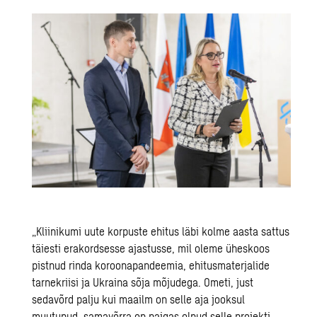
„Kliinikumi uute korpuste ehitus läbi kolme aasta sattus
täiesti erakordsesse ajastusse, mil oleme üheskoos
pistnud rinda koroonapandeemia, ehitusmaterjalide
tarnekriisi ja Ukraina sõja mõjudega. Ometi, just
sedavõrd palju kui maailm on selle aja jooksul
muutunud, samavõrra on paigas olnud selle projekti