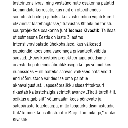
lasteintensiivravi ning vastsündinute osakonna palatid
kolmandale korrusele, kus neil on otseühendus
sünnitustubadega juhuks, kui vastsündinu vajab kiirelt
üleviimist lastehaiglasse,“ tutvustas Kliinikumi taristu
suurprojektide osakonna juht
Toomas Kivastik
. Ta lisas,
et esimesena Eestis on laste 3. astme
intensiivravipalatid ühekohalised, kus väikesed
patsiendid koos oma vanemaga privaatselt viibida
saavad. „Heas koostöös projekteerijaga püüdsime
arvestada patsiendisõbralikkusega kõigis võimalikes
nüanssides – nii näiteks saavad väikesed patsiendid
end rõõmustada valides ise oma palatile
aknavalgustust. Lapsesõbralikku sisearhitektuuri
rikastab ka lastehaigla seintelt avanev „Tireli-tareli-tiit,
seiklus algab siit“ võlumaailm koos põnevate ja
salapäraste tegelastega, mille loojateks disainistuudio
Unt/Tammik koos illustraator Marju Tammikuga,“ rääkis
Kivastik.