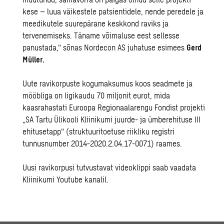
kese – luua väikestele patsientidele, nende peredele ja
meedikutele suurepärane keskkond raviks ja
tervenemiseks. Täname võimaluse eest sellesse
panustada,“ sõnas Nordecon AS juhatuse esimees
Gerd
Müller.
Uute ravikorpuste kogumaksumus koos seadmete ja
mööbliga on ligikaudu 70 miljonit eurot, mida
kaasrahastati Euroopa Regionaalarengu Fondist projekti
„SA Tartu Ülikooli Kliinikumi juurde- ja ümberehituse III
ehitusetapp“ (struktuuritoetuse riikliku registri
tunnusnumber 2014-2020.2.04.17-0071) raames.
Uusi ravikorpusi tutvustavat videoklippi saab vaadata
Kliinikumi
Youtube kanalil.