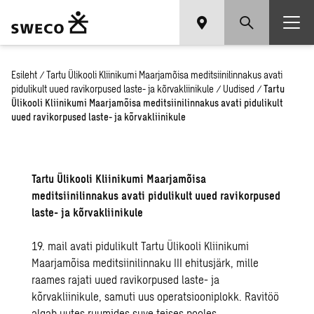
Esileht
/
Tartu Ülikooli Kliinikumi Maarjamõisa meditsiinilinnakus avati
pidulikult uued ravikorpused laste- ja kõrvakliinikule
/
Uudised
/
Tartu
Ülikooli Kliinikumi Maarjamõisa meditsiinilinnakus avati pidulikult
uued ravikorpused laste- ja kõrvakliinikule
Tartu Ülikooli Kliinikumi Maarjamõisa
meditsiinilinnakus avati pidulikult uued ravikorpused
laste- ja kõrvakliinikule
19. mail avati pidulikult Tartu Ülikooli Kliinikumi
Maarjamõisa meditsiinilinnaku III ehitusjärk, mille
raames rajati uued ravikorpused laste- ja
kõrvakliinikule, samuti uus operatsiooniplokk. Ravitöö
algab uutes ruumides suve teises pooles.