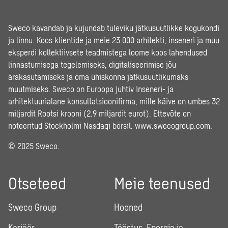
Sweco kavandab ja kujundab tuleviku jätkusuutlikke kogukondi
ja linnu. Koos klientide ja meie 23 000 arhitekti, inseneri ja muu
eksperdi kollektiivsete teadmistega loome koos lahendused
linnastumisega tegelemiseks, digitaliseerimise jõu
ärakasutamiseks ja oma ühiskonna jätkusuutlikumaks
muutmiseks. Sweco on Euroopa juhtiv inseneri- ja
arhitektuurialane konsultatsioonifirma, mille käive on umbes 32
miljardit Rootsi krooni (2.9 miljardit eurot). Ettevõte on
noteeritud Stockholmi Nasdaqi börsil.
www.swecogroup.com
.
© 2025 Sweco.
Otseteed
Meie teenused
Sweco Group
Hooned
Karjäär
Tööstus, Energia ja