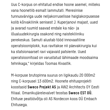
Uus C-korpus on ehitatud endise hoone asemel, milleks
vana hoonetiib esmalt lammutati. Meresinise
tunnusvärviga uude neljakorruselisse haiglakorpusesse
kolib kõrvakliinik senisest J. Kuperjanovi majast, uued
ja avarad ruumid saavad endale ka näo- ja
lõualuudekirurgia osakond ning naistekliiniku
perekeskus. Samuti alustab tööd innovaatiline
operatsiooniplokk, kus ravitakse nii päevakirurgia kui
ka statsionaarset ravi vajavaid patsiente. Uued
operatsioonitoad on varustatud lähimaade moodsaima
tehnikaga,“ kirjeldas Toomas Kivastik.
M-korpuse brutopinna suurus on ligikaudu 20 000m2
ning C-korpusel 13 600m2. Hoonete ehitusprojekti
koostasid
Sweco Projekt AS
ja AW2 Architects OY Eesti
filiaal. Omanikujärelevalvet teostas
Sweco EST OÜ.
Ehituse peatöövõtja oli AS Nordecon koos OÜ Embach
Ehitusega.