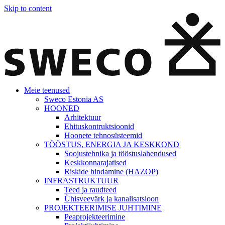
Skip to content
Meie teenused
Sweco Estonia AS
HOONED
Arhitektuur
Ehituskontruktsioonid
Hoonete tehnosüsteemid
TÖÖSTUS, ENERGIA JA KESKKOND
Soojustehnika ja tööstuslahendused
Keskkonnarajatised
Riskide hindamine (HAZOP)
INFRASTRUKTUUR
Teed ja raudteed
Ühisveevärk ja kanalisatsioon
PROJEKTEERIMISE JUHTIMINE
Peaprojekteerimine