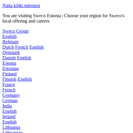
Näita kõiki tulemusi
You are visiting Sweco Estonia | Choose your region for Sweco's
local offering and careers
Sweco Group
English
Belgium
Dutch
French
English
Denmark
Danish
English
Estonia
Estonian
Finland
Finnish
English
France
French
Germany
German
India
English
Ireland
English
Lithuania
Lithuanian