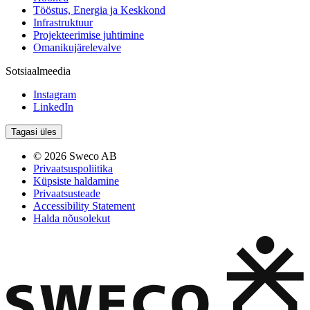
Tööstus, Energia ja Keskkond
Infrastruktuur
Projekteerimise juhtimine
Omanikujärelevalve
Sotsiaalmeedia
Instagram
LinkedIn
Tagasi üles
© 2026 Sweco AB
Privaatsuspoliitika
Küpsiste haldamine
Privaatsusteade
Accessibility Statement
Halda nõusolekut