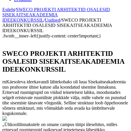
Esileht
/
SWECO PROJEKTI ARHITEKTID OSALESID
SISEKAITSEAKADEEMIA
IDEEKONKURSSIL
/
Uudised
/
SWECO PROJEKTI
ARHITEKTID OSALESID SISEKAITSEAKADEEMIA
IDEEKONKURSSIL
.fwmb__inner–left{justify-content: center!important;}
SWECO PROJEKTI ARHITEKTID
OSALESID SISEKAITSEAKADEEMIA
IDEEKONKURSSIL
rnKäesoleva ideekavandi lähtekohaks oli luua Sisekaitseakadeemia
uus peahoone ühise katuse alla koondatud sisemise linnakuna.
Erinevad ruumigrupid on viidud teineteisest lahku, moodustades
selgelt eristuvate ruumiliste plokkide välja, mille vahele on punutud
tihe sisemiste tänavate võrgustik. Selline struktuur loob õppehoonele
sõmera struktuuri, mis võimaldab seda avada ka ümbritsevale
kogukonnale.
„Ülikoolilinnakutele on omane campus tüüpi ülesehitus, milles
erinevad ruumigrupid paiknevad teineteisega lähestikku,