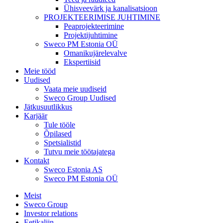
Ühisveevärk ja kanalisatsioon
PROJEKTEERIMISE JUHTIMINE
Peaprojekteerimine
Projektijuhtimine
Sweco PM Estonia OÜ
Omanikujärelevalve
Ekspertiisid
Meie tööd
Uudised
Vaata meie uudiseid
Sweco Group Uudised
Jätkusuutlikkus
Karjäär
Tule tööle
Õpilased
Spetsialistid
Tutvu meie töötajatega
Kontakt
Sweco Estonia AS
Sweco PM Estonia OÜ
Meist
Sweco Group
Investor relations
Eetikaliin