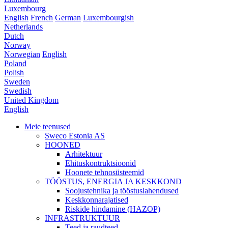
Luxembourg
English
French
German
Luxembourgish
Netherlands
Dutch
Norway
Norwegian
English
Poland
Polish
Sweden
Swedish
United Kingdom
English
Meie teenused
Sweco Estonia AS
HOONED
Arhitektuur
Ehituskontruktsioonid
Hoonete tehnosüsteemid
TÖÖSTUS, ENERGIA JA KESKKOND
Soojustehnika ja tööstuslahendused
Keskkonnarajatised
Riskide hindamine (HAZOP)
INFRASTRUKTUUR
Teed ja raudteed