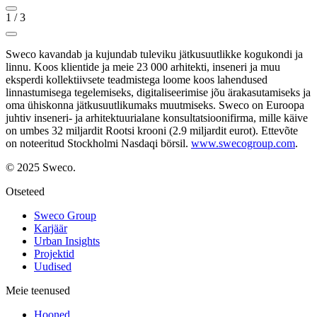
1
/
3
Sweco kavandab ja kujundab tuleviku jätkusuutlikke kogukondi ja
linnu. Koos klientide ja meie 23 000 arhitekti, inseneri ja muu
eksperdi kollektiivsete teadmistega loome koos lahendused
linnastumisega tegelemiseks, digitaliseerimise jõu ärakasutamiseks ja
oma ühiskonna jätkusuutlikumaks muutmiseks. Sweco on Euroopa
juhtiv inseneri- ja arhitektuurialane konsultatsioonifirma, mille käive
on umbes 32 miljardit Rootsi krooni (2.9 miljardit eurot). Ettevõte
on noteeritud Stockholmi Nasdaqi börsil.
www.swecogroup.com
.
© 2025 Sweco.
Otseteed
Sweco Group
Karjäär
Urban Insights
Projektid
Uudised
Meie teenused
Hooned