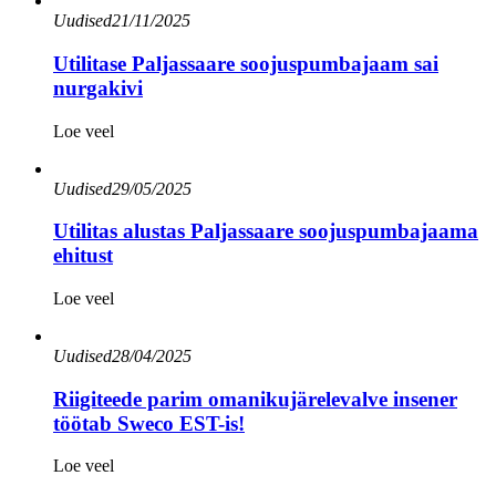
Uudised
21/11/2025
Utilitase Paljassaare soojuspumbajaam sai
nurgakivi
Loe veel
Uudised
29/05/2025
Utilitas alustas Paljassaare soojuspumbajaama
ehitust
Loe veel
Uudised
28/04/2025
Riigiteede parim omanikujärelevalve insener
töötab Sweco EST-is!
Loe veel