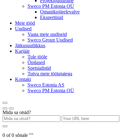
Projektijuhtimine
Sweco PM Estonia OÜ
Omanikujärelevalve
Ekspertiisid
Meie tööd
Uudised
Vaata meie uudiseid
Sweco Group Uudised
Jätkusuutlikkus
Karjäär
Tule tööle
Õpilased
Spetsialistid
Tutvu meie töötajatega
Kontakt
Sweco Estonia AS
Sweco PM Estonia OÜ
Mida sa otsid?
0
of
0
sõnale "
"