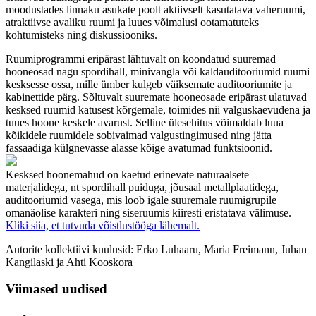
moodustades linnaku asukate poolt aktiivselt kasutatava vaheruumi,
atraktiivse avaliku ruumi ja luues võimalusi ootamatuteks
kohtumisteks ning diskussiooniks.
Ruumiprogrammi eripärast lähtuvalt on koondatud suuremad
hooneosad nagu spordihall, minivangla või kaldauditooriumid ruumi
kesksesse ossa, mille ümber kulgeb väiksemate auditooriumite ja
kabinettide pärg. Sõltuvalt suuremate hooneosade eripärast ulatuvad
kesksed ruumid katusest kõrgemale, toimides nii valguskaevudena ja
tuues hoone keskele avarust. Selline ülesehitus võimaldab luua
kõikidele ruumidele sobivaimad valgustingimused ning jätta
fassaadiga külgnevasse alasse kõige avatumad funktsioonid.
Kesksed hoonemahud on kaetud erinevate naturaalsete
materjalidega, nt spordihall puiduga, jõusaal metallplaatidega,
auditooriumid vasega, mis loob igale suuremale ruumigrupile
omanäolise karakteri ning siseruumis kiiresti eristatava välimuse.
Kliki siia, et tutvuda võistlustööga lähemalt.
Autorite kollektiivi kuulusid: Erko Luhaaru, Maria Freimann, Juhan
Kangilaski ja Ahti Kooskora
Viimased uudised