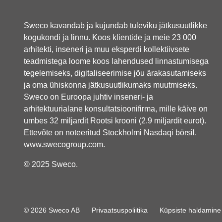
Sweco kavandab ja kujundab tuleviku jätkusuutlikke
kogukondi ja linnu. Koos klientide ja meie 23 000
arhitekti, inseneri ja muu eksperdi kollektiivsete
teadmistega loome koos lahendused linnastumisega
tegelemiseks, digitaliseerimise jõu ärakasutamiseks
ja oma ühiskonna jätkusuutlikumaks muutmiseks.
Sweco on Euroopa juhtiv inseneri- ja
arhitektuurialane konsultatsioonifirma, mille käive on
umbes 32 miljardit Rootsi krooni (2.9 miljardit eurot).
Ettevõte on noteeritud Stockholmi Nasdaqi börsil.
www.swecogroup.com
.
© 2025 Sweco.
© 2026 Sweco AB
Privaatsuspoliitika
Küpsiste haldamine