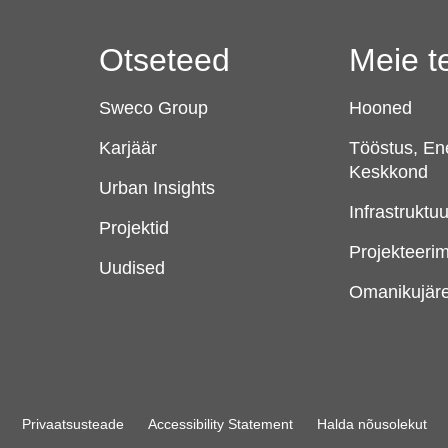
Otseteed
Meie t
Sweco Group
Hooned
Karjäär
Tööstus, Ene
Keskkond
Urban Insights
Infrastruktuu
Projektid
Projekteerim
Uudised
Omanikujäre
Privaatsusteade
Accessibility Statement
Halda nõusolekut