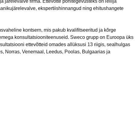
ja järelevalve firma. Ettevõtte põhitegevusteks onTellija
nikujärelevalve, ekspertiishinnangud ning ehitushangete
vaheline kontsern, mis pakub kvalifitseeritud ja kõrge
emega konsultatsiooniteenuseid. Sweco grupp on Euroopa üks
ultatsiooni ettevõtteid omades allüksusi 13 riigis, sealhulgas
s, Norras, Venemaal, Leedus, Poolas, Bulgaarias ja