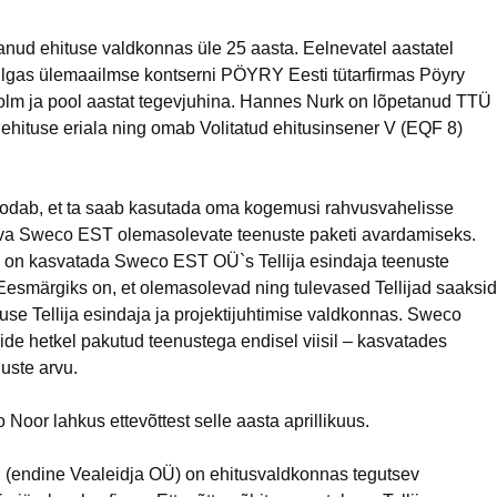
nud ehituse valdkonnas üle 25 aasta. Eelnevatel aastatel
ulgas ülemaailmse kontserni PÖYRY Eesti tütarfirmas Pöyry
olm ja pool aastat tegevjuhina. Hannes Nurk on lõpetanud TTÜ
iilehituse eriala ning omab Volitatud ehitusinsener V (EQF 8)
odab, et ta saab kasutada oma kogemusi rahvusvahelisse
uva Sweco EST olemasolevate teenuste paketi avardamiseks.
on kasvatada Sweco EST OÜ`s Tellija esindaja teenuste
 Eesmärgiks on, et olemasolevad ning tulevased Tellijad saaksid
nuse Tellija esindaja ja projektijuhtimise valdkonnas. Sweco
ide hetkel pakutud teenustega endisel viisil – kasvatades
uste arvu.
 Noor lahkus ettevõttest selle aasta aprillikuus.
endine Vealeidja OÜ) on ehitusvaldkonnas tegutsev