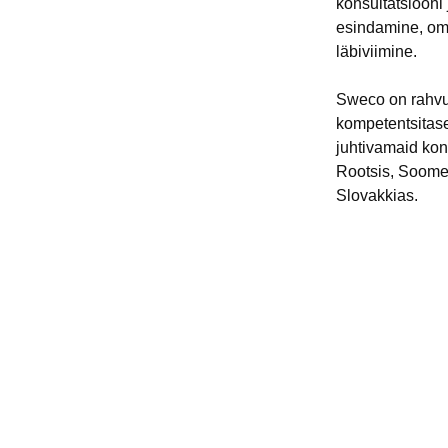
konsultatsiooni 
esindamine, oma
läbiviimine.
Sweco on rahvus
kompetentsitas
juhtivamaid kons
Rootsis, Soome
Slovakkias.