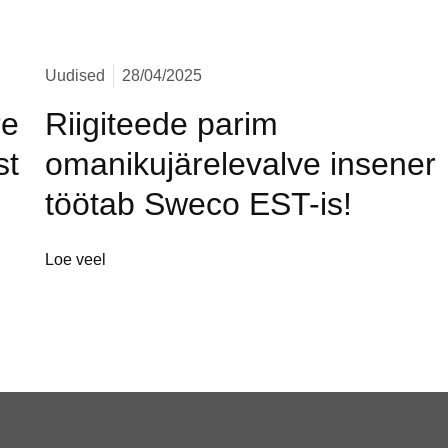
Uudised
28/04/2025
re
Riigiteede parim
st
omanikujärelevalve insener
töötab Sweco EST-is!
Loe veel