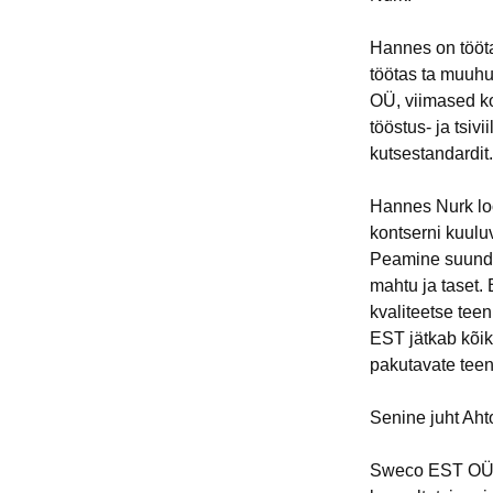
Hannes on tööta
töötas ta muuh
OÜ, viimased k
tööstus- ja tsiv
kutsestandardit.
Hannes Nurk lo
kontserni kuul
Peamine suund 
mahtu ja taset.
kvaliteetse tee
EST jätkab kõik
pakutavate teen
Senine juht Ahto
Sweco EST OÜ (