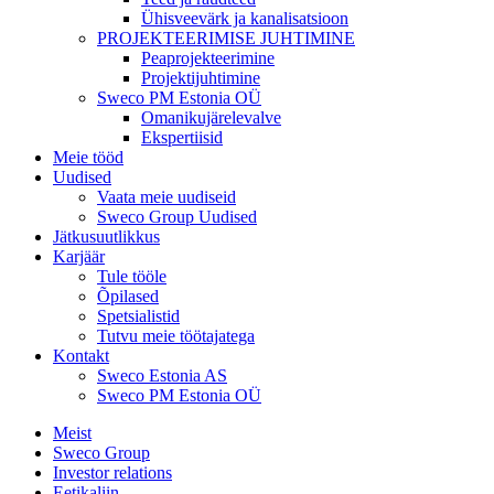
Ühisveevärk ja kanalisatsioon
PROJEKTEERIMISE JUHTIMINE
Peaprojekteerimine
Projektijuhtimine
Sweco PM Estonia OÜ
Omanikujärelevalve
Ekspertiisid
Meie tööd
Uudised
Vaata meie uudiseid
Sweco Group Uudised
Jätkusuutlikkus
Karjäär
Tule tööle
Õpilased
Spetsialistid
Tutvu meie töötajatega
Kontakt
Sweco Estonia AS
Sweco PM Estonia OÜ
Meist
Sweco Group
Investor relations
Eetikaliin