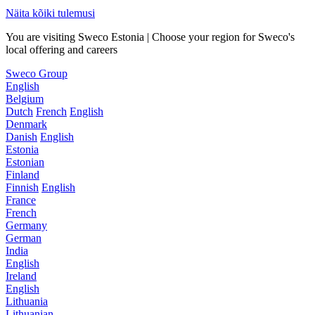
Näita kõiki tulemusi
You are visiting Sweco Estonia | Choose your region for Sweco's
local offering and careers
Sweco Group
English
Belgium
Dutch
French
English
Denmark
Danish
English
Estonia
Estonian
Finland
Finnish
English
France
French
Germany
German
India
English
Ireland
English
Lithuania
Lithuanian