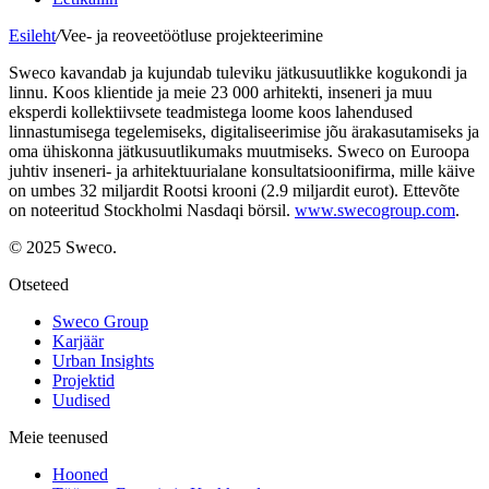
Esileht
/
Vee- ja reoveetöötluse projekteerimine
Sweco kavandab ja kujundab tuleviku jätkusuutlikke kogukondi ja
linnu. Koos klientide ja meie 23 000 arhitekti, inseneri ja muu
eksperdi kollektiivsete teadmistega loome koos lahendused
linnastumisega tegelemiseks, digitaliseerimise jõu ärakasutamiseks ja
oma ühiskonna jätkusuutlikumaks muutmiseks. Sweco on Euroopa
juhtiv inseneri- ja arhitektuurialane konsultatsioonifirma, mille käive
on umbes 32 miljardit Rootsi krooni (2.9 miljardit eurot). Ettevõte
on noteeritud Stockholmi Nasdaqi börsil.
www.swecogroup.com
.
© 2025 Sweco.
Otseteed
Sweco Group
Karjäär
Urban Insights
Projektid
Uudised
Meie teenused
Hooned