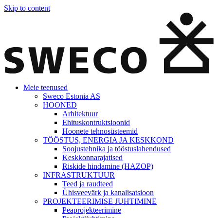
Skip to content
Meie teenused
Sweco Estonia AS
HOONED
Arhitektuur
Ehituskontruktsioonid
Hoonete tehnosüsteemid
TÖÖSTUS, ENERGIA JA KESKKOND
Soojustehnika ja tööstuslahendused
Keskkonnarajatised
Riskide hindamine (HAZOP)
INFRASTRUKTUUR
Teed ja raudteed
Ühisveevärk ja kanalisatsioon
PROJEKTEERIMISE JUHTIMINE
Peaprojekteerimine