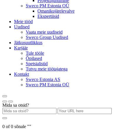
Projektijuhtimine
Sweco PM Estonia OÜ
Omanikujärelevalve
Ekspertiisid
Meie tööd
Uudised
Vaata meie uudiseid
Sweco Group Uudised
Jätkusuutlikkus
Karjäär
Tule tööle
Õpilased
Spetsialistid
Tutvu meie töötajatega
Kontakt
Sweco Estonia AS
Sweco PM Estonia OÜ
Mida sa otsid?
0
of
0
sõnale "
"