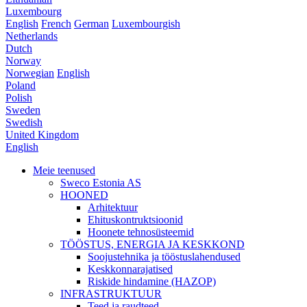
Luxembourg
English
French
German
Luxembourgish
Netherlands
Dutch
Norway
Norwegian
English
Poland
Polish
Sweden
Swedish
United Kingdom
English
Meie teenused
Sweco Estonia AS
HOONED
Arhitektuur
Ehituskontruktsioonid
Hoonete tehnosüsteemid
TÖÖSTUS, ENERGIA JA KESKKOND
Soojustehnika ja tööstuslahendused
Keskkonnarajatised
Riskide hindamine (HAZOP)
INFRASTRUKTUUR
Teed ja raudteed