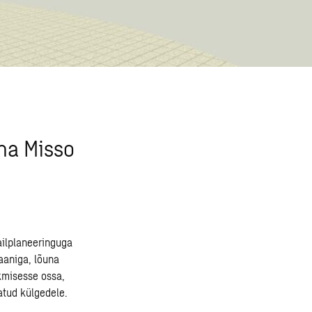
na Misso
ailplaneeringuga
aaniga, lõuna
kmisesse ossa,
atud külgedele.