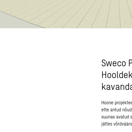
Sweco P
Hooldek
kavanda
Hoone projektee
ette antud nõud
suunas avatud 
jättes võrdväär