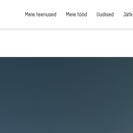
Meie teenused
Meie tööd
Uudised
Jätk