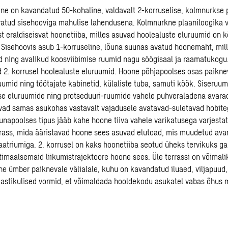
e on kavandatud 50-kohaline, valdavalt 2-korruselise, kolmnurkse 
vatud sisehooviga mahulise lahendusena. Kolmnurkne plaaniloogika 
st eraldiseisvat hoonetiiba, milles asuvad hoolealuste eluruumid on 
. Sisehoovis asub 1-korruseline, lõuna suunas avatud hoonemaht, mil
 ning avalikud koosviibimise ruumid nagu söögisaal ja raamatukogu
 2. korrusel hoolealuste eluruumid. Hoone põhjapoolses osas paikn
uumid ning töötajate kabinetid, külaliste tuba, samuti köök. Siseru
e eluruumide ning protseduuri-ruumide vahele puhveraladena avarad
evad samas asukohas vastavalt vajadusele avatavad-suletavad hobit
õunapoolses tipus jääb kahe hoone tiiva vahele varikatusega varjesta
rass, mida ääristavad hoone sees asuvad elutoad, mis muudetud ava
atriumiga. 2. korrusel on kaks hoonetiiba seotud üheks tervikuks gale
imaalsemaid liikumistrajektoore hoone sees. Üle terrassi on võimali
ne ümber paiknevale välialale, kuhu on kavandatud iluaed, viljapuud
astikulised vormid, et võimaldada hooldekodu asukatel vabas õhus 