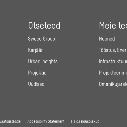
Otseteed
Meie t
Sweco Group
Hooned
Karjäär
Tööstus, Ener
Urban Insights
Infrastruktuu
Projektid
Projekteerimi
Uudised
Omanikujärel
ivaatsusteade
Accessibility Statement
Halda nõusolekut