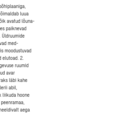
põhiplaaniga,
võimaldab luua
kõik avatud lõuna-
les paiknevad
. Üldruumide
evad med-
umis moodustuvad
 elutoad. 2.
egevuse ruumid
tud avar
raks läbi kahe
rii abil,
k liikuda hoone
, peenramaa,
meeldivalt aega