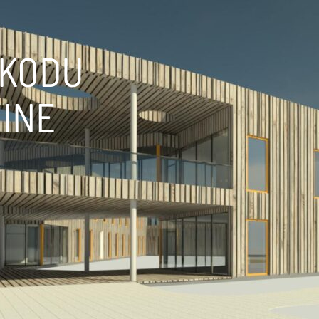
EKODU
INE