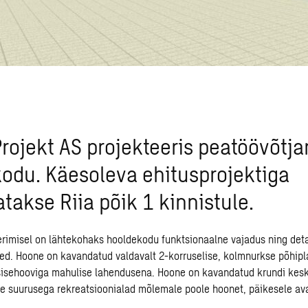
rojekt AS projekteeris peatöövõtja
odu. Käesoleva ehitusprojektiga
takse Riia põik 1 kinnistule.
rimisel on lähtekohaks hooldekodu funktsionaalne vajadus ning det
ed. Hoone on kavandatud valdavalt 2-korruselise, kolmnurkse põhipl
sisehooviga mahulise lahendusena. Hoone on kavandatud krundi kes
se suurusega rekreatsioonialad mõlemale poole hoonet, päikesele av