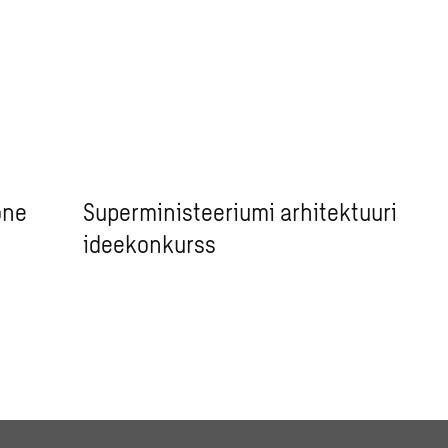
one
Superministeeriumi arhitektuuri
ideekonkurss