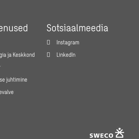
eenused
Sotsiaalmeedia
Instagram
gia ja Keskkond
LinkedIn
r
se juhtimine
evalve