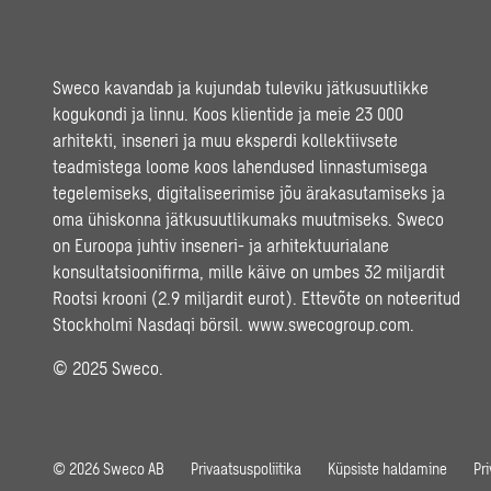
Sweco kavandab ja kujundab tuleviku jätkusuutlikke
kogukondi ja linnu. Koos klientide ja meie 23 000
arhitekti, inseneri ja muu eksperdi kollektiivsete
teadmistega loome koos lahendused linnastumisega
tegelemiseks, digitaliseerimise jõu ärakasutamiseks ja
oma ühiskonna jätkusuutlikumaks muutmiseks. Sweco
on Euroopa juhtiv inseneri- ja arhitektuurialane
konsultatsioonifirma, mille käive on umbes 32 miljardit
Rootsi krooni (2.9 miljardit eurot). Ettevõte on noteeritud
Stockholmi Nasdaqi börsil.
www.swecogroup.com
.
© 2025 Sweco.
© 2026 Sweco AB
Privaatsuspoliitika
Küpsiste haldamine
Pr