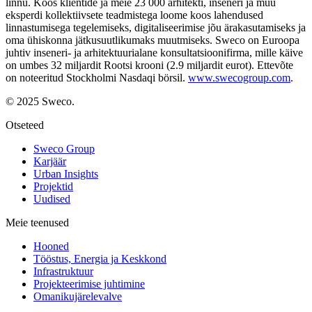
linnu. Koos klientide ja meie 23 000 arhitekti, inseneri ja muu
eksperdi kollektiivsete teadmistega loome koos lahendused
linnastumisega tegelemiseks, digitaliseerimise jõu ärakasutamiseks ja
oma ühiskonna jätkusuutlikumaks muutmiseks. Sweco on Euroopa
juhtiv inseneri- ja arhitektuurialane konsultatsioonifirma, mille käive
on umbes 32 miljardit Rootsi krooni (2.9 miljardit eurot). Ettevõte
on noteeritud Stockholmi Nasdaqi börsil.
www.swecogroup.com
.
© 2025 Sweco.
Otseteed
Sweco Group
Karjäär
Urban Insights
Projektid
Uudised
Meie teenused
Hooned
Tööstus, Energia ja Keskkond
Infrastruktuur
Projekteerimise juhtimine
Omanikujärelevalve