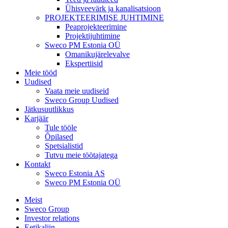
Ühisveevärk ja kanalisatsioon
PROJEKTEERIMISE JUHTIMINE
Peaprojekteerimine
Projektijuhtimine
Sweco PM Estonia OÜ
Omanikujärelevalve
Ekspertiisid
Meie tööd
Uudised
Vaata meie uudiseid
Sweco Group Uudised
Jätkusuutlikkus
Karjäär
Tule tööle
Õpilased
Spetsialistid
Tutvu meie töötajatega
Kontakt
Sweco Estonia AS
Sweco PM Estonia OÜ
Meist
Sweco Group
Investor relations
Eetikaliin