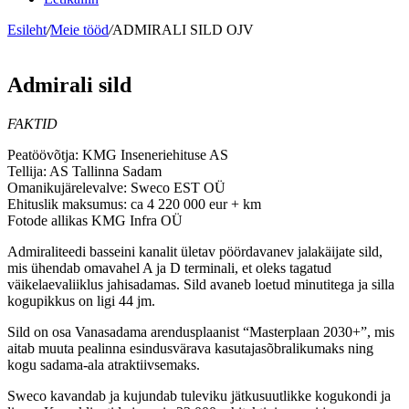
Esileht
/
Meie tööd
/
ADMIRALI SILD OJV
Admirali sild
FAKTID
Peatöövõtja: KMG Inseneriehituse AS
Tellija: AS Tallinna Sadam
Omanikujärelevalve: Sweco EST OÜ
Ehituslik maksumus: ca 4 220 000 eur + km
Fotode allikas KMG Infra OÜ
Admiraliteedi basseini kanalit ületav pöördavanev jalakäijate sild,
mis ühendab omavahel A ja D terminali, et oleks tagatud
väikelaevaliiklus jahisadamas. Sild avaneb loetud minutitega ja silla
kogupikkus on ligi 44 jm.
Sild on osa Vanasadama arendusplaanist “Masterplaan 2030+”, mis
aitab muuta pealinna esindusvärava kasutajasõbralikumaks ning
kogu sadama-ala atraktiivsemaks.
Sweco kavandab ja kujundab tuleviku jätkusuutlikke kogukondi ja