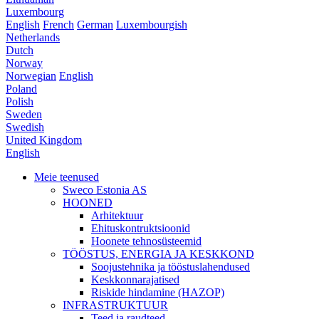
Luxembourg
English
French
German
Luxembourgish
Netherlands
Dutch
Norway
Norwegian
English
Poland
Polish
Sweden
Swedish
United Kingdom
English
Meie teenused
Sweco Estonia AS
HOONED
Arhitektuur
Ehituskontruktsioonid
Hoonete tehnosüsteemid
TÖÖSTUS, ENERGIA JA KESKKOND
Soojustehnika ja tööstuslahendused
Keskkonnarajatised
Riskide hindamine (HAZOP)
INFRASTRUKTUUR
Teed ja raudteed