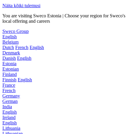
Näita kõiki tulemusi
You are visiting Sweco Estonia | Choose your region for Sweco's
local offering and careers
Sweco Group
English
Belgium
Dutch
French
English
Denmark
Danish
English
Estonia
Estonian
Finland
Finnish
English
France
French
Germany
German
India
English
Ireland
English
Lithuania
Lithuanian