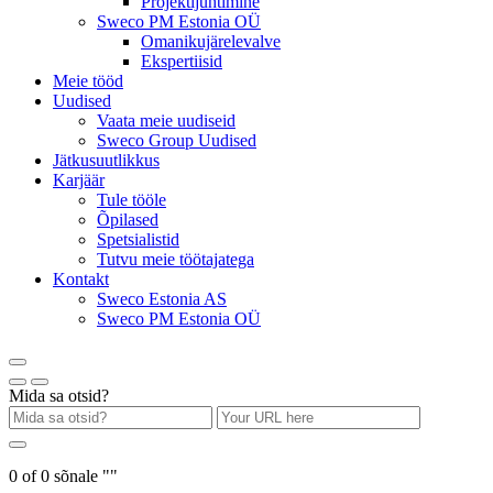
Projektijuhtimine
Sweco PM Estonia OÜ
Omanikujärelevalve
Ekspertiisid
Meie tööd
Uudised
Vaata meie uudiseid
Sweco Group Uudised
Jätkusuutlikkus
Karjäär
Tule tööle
Õpilased
Spetsialistid
Tutvu meie töötajatega
Kontakt
Sweco Estonia AS
Sweco PM Estonia OÜ
Mida sa otsid?
0
of
0
sõnale "
"