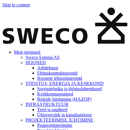
Skip to content
Meie teenused
Sweco Estonia AS
HOONED
Arhitektuur
Ehituskontruktsioonid
Hoonete tehnosüsteemid
TÖÖSTUS, ENERGIA JA KESKKOND
Soojustehnika ja tööstuslahendused
Keskkonnarajatised
Riskide hindamine (HAZOP)
INFRASTRUKTUUR
Teed ja raudteed
Ühisveevärk ja kanalisatsioon
PROJEKTEERIMISE JUHTIMINE
Peaprojekteerimine