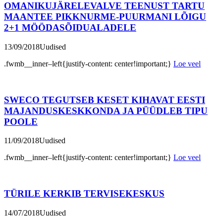
OMANIKUJÄRELEVALVE TEENUST TARTU
MAANTEE PIKKNURME-PUURMANI LÕIGU
2+1 MÖÖDASÕIDUALADELE
13/09/2018
Uudised
.fwmb__inner–left{justify-content: center!important;}
Loe veel
SWECO TEGUTSEB KESET KIHAVAT EESTI
MAJANDUSKESKKONDA JA PÜÜDLEB TIPU
POOLE
11/09/2018
Uudised
.fwmb__inner–left{justify-content: center!important;}
Loe veel
TÜRILE KERKIB TERVISEKESKUS
14/07/2018
Uudised