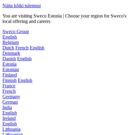
Näita kõiki tulemusi
You are visiting Sweco Estonia | Choose your region for Sweco's
local offering and careers
Sweco Group
English
Belgium
Dutch
French
English
Denmark
Danish
English
Estonia
Estonian
Finland
Finnish
English
France
French
Germany
German
India
English
Ireland
English
Lithuania
Lithuanian