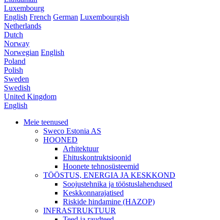
Luxembourg
English
French
German
Luxembourgish
Netherlands
Dutch
Norway
Norwegian
English
Poland
Polish
Sweden
Swedish
United Kingdom
English
Meie teenused
Sweco Estonia AS
HOONED
Arhitektuur
Ehituskontruktsioonid
Hoonete tehnosüsteemid
TÖÖSTUS, ENERGIA JA KESKKOND
Soojustehnika ja tööstuslahendused
Keskkonnarajatised
Riskide hindamine (HAZOP)
INFRASTRUKTUUR
Teed ja raudteed