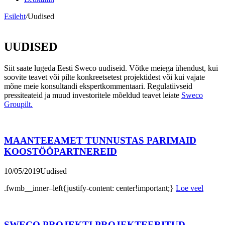
Esileht
/
Uudised
UUDISED
Siit saate lugeda Eesti Sweco uudiseid. Võtke meiega ühendust, kui
soovite teavet või pilte konkreetsetest projektidest või kui vajate
mõne meie konsultandi ekspertkommentaari. Regulatiivseid
pressiteateid ja muud investoritele mõeldud teavet leiate
Sweco
Groupilt.
MAANTEEAMET TUNNUSTAS PARIMAID
KOOSTÖÖPARTNEREID
10/05/2019
Uudised
.fwmb__inner–left{justify-content: center!important;}
Loe veel
SWECO PROJEKTI PROJEKTEERITUD