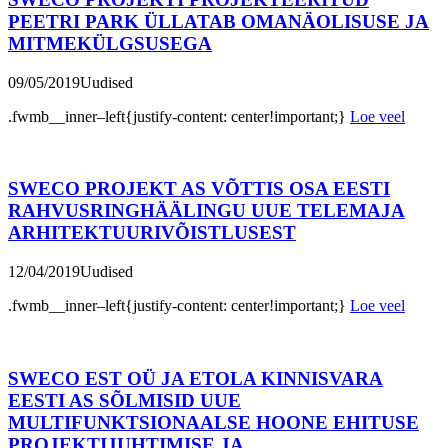
PEETRI PARK ÜLLATAB OMANÄOLISUSE JA
MITMEKÜLGSUSEGA
09/05/2019
Uudised
.fwmb__inner–left{justify-content: center!important;}
Loe veel
SWECO PROJEKT AS VÕTTIS OSA EESTI
RAHVUSRINGHÄÄLINGU UUE TELEMAJA
ARHITEKTUURIVÕISTLUSEST
12/04/2019
Uudised
.fwmb__inner–left{justify-content: center!important;}
Loe veel
SWECO EST OÜ JA ETOLA KINNISVARA
EESTI AS SÕLMISID UUE
MULTIFUNKTSIONAALSE HOONE EHITUSE
PROJEKTIJUHTIMISE JA