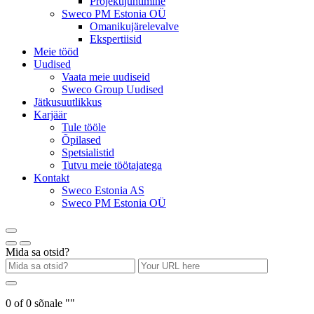
Projektijuhtimine
Sweco PM Estonia OÜ
Omanikujärelevalve
Ekspertiisid
Meie tööd
Uudised
Vaata meie uudiseid
Sweco Group Uudised
Jätkusuutlikkus
Karjäär
Tule tööle
Õpilased
Spetsialistid
Tutvu meie töötajatega
Kontakt
Sweco Estonia AS
Sweco PM Estonia OÜ
Mida sa otsid?
0
of
0
sõnale "
"