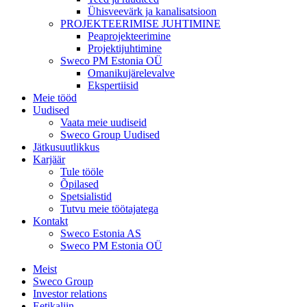
Ühisveevärk ja kanalisatsioon
PROJEKTEERIMISE JUHTIMINE
Peaprojekteerimine
Projektijuhtimine
Sweco PM Estonia OÜ
Omanikujärelevalve
Ekspertiisid
Meie tööd
Uudised
Vaata meie uudiseid
Sweco Group Uudised
Jätkusuutlikkus
Karjäär
Tule tööle
Õpilased
Spetsialistid
Tutvu meie töötajatega
Kontakt
Sweco Estonia AS
Sweco PM Estonia OÜ
Meist
Sweco Group
Investor relations
Eetikaliin