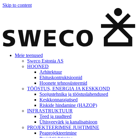
Skip to content
Meie teenused
Sweco Estonia AS
HOONED
Arhitektuur
Ehituskontruktsioonid
Hoonete tehnosüsteemid
TÖÖSTUS, ENERGIA JA KESKKOND
Soojustehnika ja tööstuslahendused
Keskkonnarajatised
Riskide hindamine (HAZOP)
INFRASTRUKTUUR
Teed ja raudteed
Ühisveevärk ja kanalisatsioon
PROJEKTEERIMISE JUHTIMINE
Peaprojekteerimine