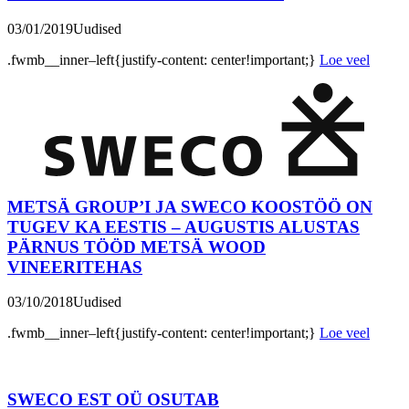
03/01/2019
Uudised
.fwmb__inner–left{justify-content: center!important;}
Loe veel
METSÄ GROUP’I JA SWECO KOOSTÖÖ ON
TUGEV KA EESTIS – AUGUSTIS ALUSTAS
PÄRNUS TÖÖD METSÄ WOOD
VINEERITEHAS
03/10/2018
Uudised
.fwmb__inner–left{justify-content: center!important;}
Loe veel
SWECO EST OÜ OSUTAB