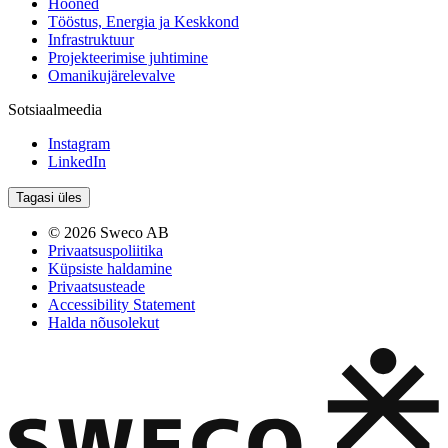
Hooned
Tööstus, Energia ja Keskkond
Infrastruktuur
Projekteerimise juhtimine
Omanikujärelevalve
Sotsiaalmeedia
Instagram
LinkedIn
Tagasi üles
© 2026 Sweco AB
Privaatsuspoliitika
Küpsiste haldamine
Privaatsusteade
Accessibility Statement
Halda nõusolekut