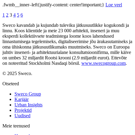
.fwmb__inner–left{justify-content: center!important;}
Loe veel
1
2
3
4
5
6
Sweco kavandab ja kujundab tuleviku jätkusuutlikke kogukondi ja
linnu. Koos klientide ja meie 23 000 arhitekti, inseneri ja muu
eksperdi kollektiivsete teadmistega loome koos lahendused
linnastumisega tegelemiseks, digitaliseerimise jõu ärakasutamiseks ja
oma ühiskonna jätkusuutlikumaks muutmiseks. Sweco on Euroopa
juhtiv inseneri- ja arhitektuurialane konsultatsioonifirma, mille käive
on umbes 32 miljardit Rootsi krooni (2.9 miljardit eurot). Ettevõte
on noteeritud Stockholmi Nasdaqi börsil.
www.swecogroup.com
.
© 2025 Sweco.
Otseteed
Sweco Group
Karjäär
Urban Insights
Projektid
Uudised
Meie teenused