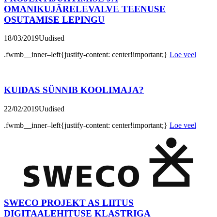
OMANIKUJÄRELEVALVE TEENUSE
OSUTAMISE LEPINGU
18/03/2019
Uudised
.fwmb__inner–left{justify-content: center!important;}
Loe veel
KUIDAS SÜNNIB KOOLIMAJA?
22/02/2019
Uudised
.fwmb__inner–left{justify-content: center!important;}
Loe veel
SWECO PROJEKT AS LIITUS
DIGITAALEHITUSE KLASTRIGA